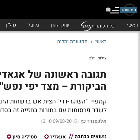
הירשמו
ראשי
שוק ההון
גלובל
נדל"ן
כל הכותרות
ראשי
תקשורת ומדיה
צילום: יח"צ
תגובה ראשונה של אגאדיר:
הביקורת – מצד יפי נפש"
קמפיין "השוגר-דדי" הצית אש ברשתות החבר
לשדר פרסומות עם בחורות בחזייה זה בסדר,
אלכסנדר כץ
09/08/2015 13:10
|
נושאים בכתבה
אגאדיר
ססיליה סיון