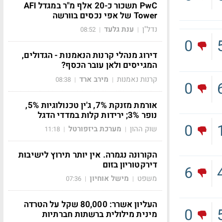
PwC תשכור כ-20 אלף מ"ר במגדל AFI
Tower של אפי נכסים בוורשה
נדל"ן
ענת גלעד
08:52
|
|
0
דירוג מנהלי קרנות הנאמנות - הגדולים,
המגייסים ולאן עובר הכסף?
קרנות נאמנות
מירב ארד
08:38
|
|
0
אורמת מזנקת 7%, ג'ין טכנולוגיות 5%,
נופר 3%; ירידות קלות במדדי הדגל
0
שוק ההון
מערכת ביזפורטל
11:18
|
|
הקורונה נגמרה. אין יותר תירוץ לישיבות
דירקטוריון בזום
6
משפט
מישל אוחיון
07:36
|
|
העליון אשרר: 80,000 שקל על הטרדה
0
מינית מילולית ברשתות חברתיות