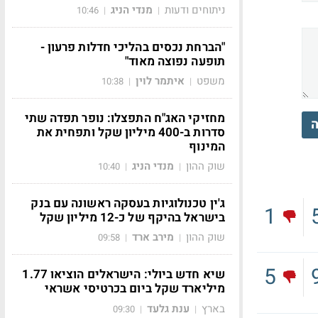
ניתוחים ודעות
מנדי הניג
10:46
|
|
"הברחת נכסים בהליכי חדלות פרעון -
תופעה נפוצה מאוד"
משפט
איתמר לוין
10:38
|
|
מחזיקי האג"ח התפצלו: נופר תפדה שתי
ה
סדרות ב-400 מיליון שקל ותפחית את
המינוף
שוק ההון
מנדי הניג
10:40
|
|
ג'ין טכנולוגיות בעסקה ראשונה עם בנק
1
בישראל בהיקף של כ-12 מיליון שקל
שוק ההון
מירב ארד
09:58
|
|
5
שיא חדש ביולי: הישראלים הוציאו 1.77
מיליארד שקל ביום בכרטיסי אשראי
בארץ
ענת גלעד
09:30
|
|