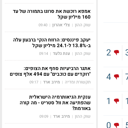
אמפא רוכשת את סרוגו בתמורה של עד
160 מיליון שקל
שוק ההון
צלי אהרון
09:40
|
|
יעקב פיננסים: הרווח הנקי ברבעון עלה
ב-13.8% ל-24.1 מיליון שקל
2
שוק ההון
ענת גלעד
09:14
|
|
אתגר הרביעיות סחף את הצופים:
"רוקדים עם כוכבים" עם 494 אלף צופים
4
תקשורת ומדיה
מירב ארד
09:17
|
|
ענקית הגיאותרמיה הישראלית
1
שהפתיעה את וול סטריט - מה קורה
באורמת?
שוק ההון
מירב ארד
09:09
|
|
0