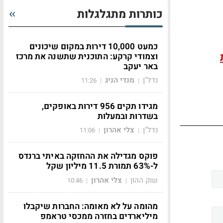
כותרות מתגלגלות
כמעט 10,000 דירות במקום שיכונים
וצמודי קרקע: התוכנית שתשנה את מרכז
באר יעקב
נדל"ן
מנדי הניג
11:26
|
|
מגידו תקים 956 דירות באופקים,
בשדרות ובמעלות
נדל"ן
צלי אהרון
11:06
|
|
פוקס מגדילה את ההחזקה באיתי ברנדס
ל-63% תמורת 11.5 מיליון שקל
שוק ההון
צלי אהרון
10:46
|
|
מהומה על לא מאומה: החברות שיקבלו
מיליארדים בחזרה ממכסי טראמפ