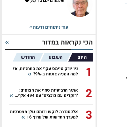
|
שלמה גרינברג
(62)
עוד ניתוחים ודעות
הכי נקראות במדור
היום
השבוע
החודש
1
ניו יורק טיימס עקף את התחזיות, אז
למה המניה צונחת ב-9%?
2
אתגר הרביעיות סחף את הצופים:
"רוקדים עם כוכבים" עם 494 אלף...
3
אלכסנדרה לוקש ורותם גולן מצטרפות
למערך החדשות של ערוץ 16