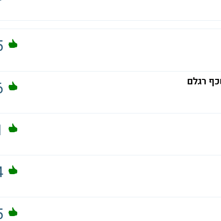
5
כף רגלם
6
1
4
5