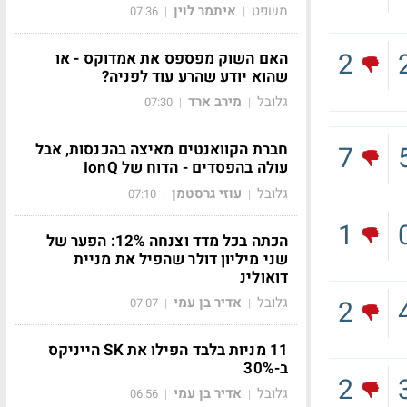
משפט
איתמר לוין
07:36
|
|
2
האם השוק מפספס את אמדוקס - או
שהוא יודע שהרע עוד לפניה?
גלובל
מירב ארד
07:30
|
|
חברת הקוואנטים מאיצה בהכנסות, אבל
7
עולה בהפסדים - הדוח של IonQ
גלובל
עוזי גרסטמן
07:10
|
|
1
הכתה בכל מדד וצנחה 12%: הפער של
שני מיליון דולר שהפיל את מניית
דואולינ
גלובל
אדיר בן עמי
2
07:07
|
|
11 מניות בלבד הפילו את SK הייניקס
ב-30%
2
גלובל
אדיר בן עמי
06:56
|
|