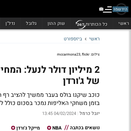
הירשמו
ראשי
שוק ההון
גלובל
נדל"ן
כל הכותרות
ראשי
ביזספורט
צילום: mccarmona23, flickr
2 מיליון דולר לנעל: המח
של ג'ורדן
כוכב שיקגו בולס בעבר ממשיך להציב רף ח
בזמן משחקי האליפות נמכר בסכום כולל ל
יובל כרמל
04/02/2024 13:45
|
נושאים בכתבה
NBA
מייקל ג'ורדן