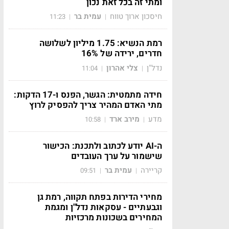
ומתי זה בכל זאת נכון
חיסכון ארוך טווח
עמית בר
11:23
|
|
רמת הנשיא: 1.75 מיליון לשלושה
חדרים, ירידה של 16%
נדל"ן
צלי אהרון
11:04
|
|
חידה מתמטית: הגשר, הפנס ו-17 הדקות:
מתי האדם המהיר צריך להפסיק לרוץ
מדע
מירב ארד
10:58
|
|
ה-AI יודע לכתוב ולתכנת: הכישור
שישמור על ערך העובדים
קריירה
עמית בר
09:51
|
|
מחירי הדירות בפתח תקווה, רמת גן
וגבעתיים - עסקאות נדל"ן ומגמת
המחירים בשכונות מרכזיות