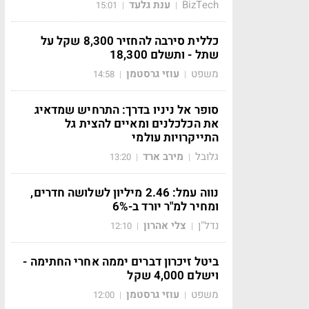
BizTech
ענת גלעד
15:01
|
|
כללית סירבה להחזיר 8,300 שקל על
שתל - ותשלם 18,300
משפט
עוזי גרסטמן
14:58
|
|
סופר אל ניניו בדרך: התרחיש שמדאיג
את הכלכלנים ומאיים להצית גל
התייקרויות עולמי
גלובל
מירב ארד
13:20
|
|
נווה עמל: 2.46 מיליון לשלושה חדרים,
ומחיר למ"ר יורד ב-6%
נדל"ן
צלי אהרון
12:10
|
|
ביטל זיכרון דברים יממה אחרי החתימה -
וישלם 4,000 שקל
משפט
עוזי גרסטמן
12:00
|
|