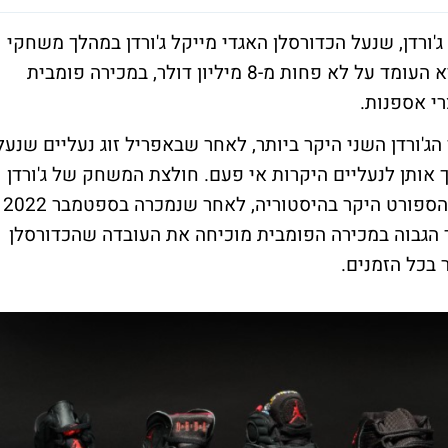
ורדן, שנעל הכדורסלן האגדי מייקל ג'ורדן במהלך משחקי
האליפות בין 1991 ל-1998, נמכרו בסכום שיא העומד על לא פחות מ-8 מיליון דולר, במכירה פומבית
רי אספנות.
הג'ורדן השני היקר ביותר, לאחר שבאפריל זוג נעליים שנעל
ן דולר, מה שהופך אותן לנעליים היקרות אי פעם. חולצת המשחק של ג'ורדן
מהגמר של 1998 עדיין מחזיקה בתואר פריט הספורט היקר בהיסטוריה, לאחר שנמכרה בספטמבר 2022
כי המחיר הגבוה במכירה הפומבית מוכיחה את העובדה שהכדורסלן
בכל הזמנים.