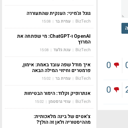
גוגל וג'מיני: הענקית שהתעוררה
BizTech
עמית בר
15:08
|
|
ה
OpenAI ו-ChatGPT: מי שפתחה את
המרוץ
BizTech
ענת גלעד
15:08
|
|
0
איך מודל שפה עובד באמת: אימון,
פרמטרים וחיזוי המילה הבאה
BizTech
עמית בר
15:02
|
|
0
אנתרופיק וקלוד: הימור הבטיחות
BizTech
עוזי גרסטמן
15:02
|
|
צ'אטים של בינה מלאכותית:
מההיסטוריה ולאן זה הולך?