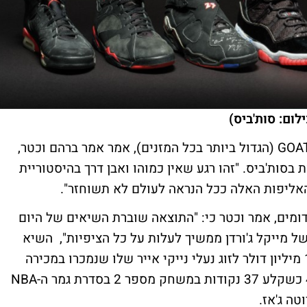
לום: סות'ביס)
"המחיר שובר השיאים של היום הוא עדות ל-GOAT (הגדול ביותר בכל המזנים), אמר אמר ברהם וכטר,
בסות'ביס. "זהו רגע שאין כמוהו ואבן דרך בהיסטוריית
אליפות האלה ככל הנראה לעולם לא תשוחזר".
דומים, אמר וכטר כי: "התוצאה שוברת השיאים של היום
ל מייקל ג'ורדן ממשיך לעלות על כל הציפיות", השיא
שלפני השיא הקודם של נעלי ג'ורדן היה 1.47 מיליון דולר לזוג נעלי נייקי אייר שלו שנמכרו במכירה
פומבית ב-2021. ג'ורדן נעל נעליים במידה 48 כשקלע 37 נקודות במשחק מספר 2 בסדרת גמר ה-NBA