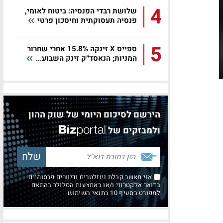
4
שלושת רבדי הפנסיה: ביטוח לאומי,
פנסיה תעסוקתית וחיסכון פרטי
5
ספייס X זינקה 15.8% אחרי שחרור
המניות; הנאסד״ק זינק השבוע...
הירשם לסיכום היומי של שוק ההון
ולמבזקים של
אני מאשר קבלת ניוזלטרים ודיוורים פרסומיים
בדואר אלקטרוני ו/או באמצעות הסלולר בהתאם
למפורט בסעיף 10 בתנאי השימוש