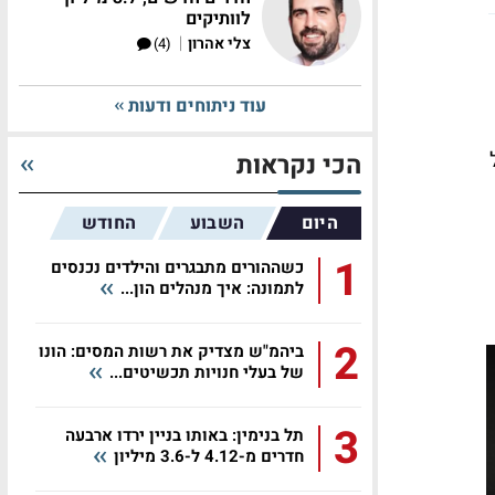
לוותיקים
|
צלי אהרון
(4)
עוד ניתוחים ודעות
הכי נקראות
היום
השבוע
החודש
1
כשההורים מתבגרים והילדים נכנסים
לתמונה: איך מנהלים הון...
2
ביהמ"ש מצדיק את רשות המסים: הונו
של בעלי חנויות תכשיטים...
3
תל בנימין: באותו בניין ירדו ארבעה
חדרים מ-4.12 ל-3.6 מיליון