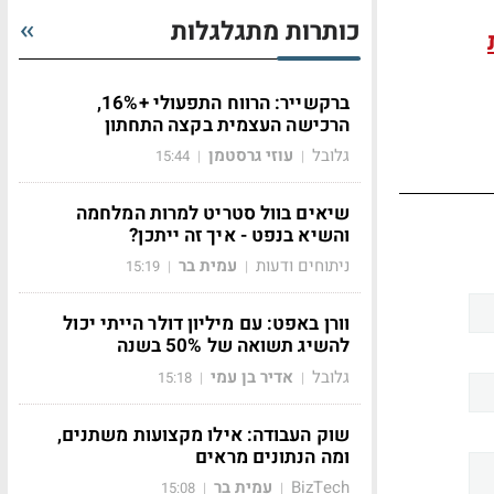
כותרות מתגלגלות
ברקשייר: הרווח התפעולי +16%,
הרכישה העצמית בקצה התחתון
גלובל
עוזי גרסטמן
15:44
|
|
שיאים בוול סטריט למרות המלחמה
והשיא בנפט - איך זה ייתכן?
ניתוחים ודעות
עמית בר
15:19
|
|
וורן באפט: עם מיליון דולר הייתי יכול
להשיג תשואה של 50% בשנה
גלובל
אדיר בן עמי
15:18
|
|
שוק העבודה: אילו מקצועות משתנים,
ומה הנתונים מראים
BizTech
עמית בר
15:08
|
|