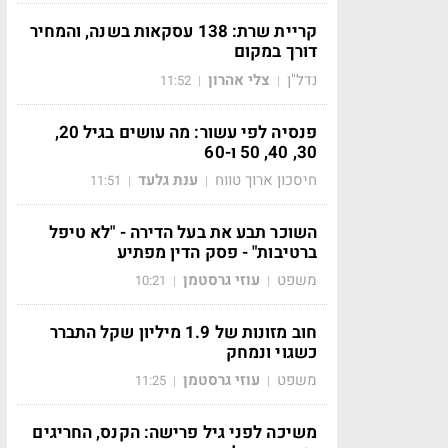
קריית שרת: 138 עסקאות בשנה, והמחיר
דורך במקום
נדל"ן
צלי אהרון
11:52
|
|
פנסיה לפי עשור: מה עושים בגיל 20,
30, 40, 50 ו-60
חיסכון ארוך טווח
ענת גלעד
11:51
|
|
השוכר תבע את בעל הדירה - "לא טיפל
ברטיבות" - פסק הדין מפתיע
משפט
עוזי גרסטמן
10:21
|
|
חוב מזונות של 1.9 מיליון שקל התברר
כשגוי ונמחק
משפט
עוזי גרסטמן
11:25
|
|
משיכה לפני גיל פרישה: הקנס, החריגים