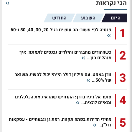
הכי נקראות
היום
השבוע
החודש
1
פנסיה לפי עשור: מה עושים בגיל 20, 30, 40, 50 ו-60
2
כשההורים מתבגרים והילדים נכנסים לתמונה: איך
מנהלים הון...
3
וורן באפט: עם מיליון דולר הייתי יכול להשיג תשואה
של 50%...
4
סופר אל ניניו בדרך: התרחיש שמדאיג את הכלכלנים
ומאיים להצית...
5
מחירי הדירות בפתח תקווה, רמת גן וגבעתיים - עסקאות
נדל"ן...