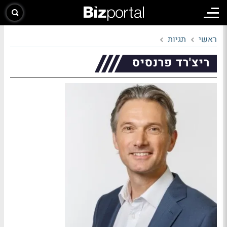
ראשי
תגיות
ריצ'רד פרנסיס