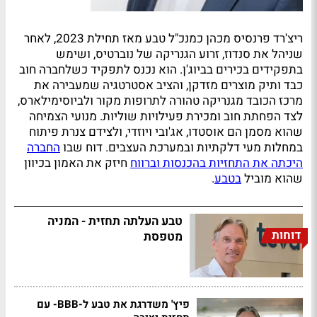
ריצ'רד פרנסיס מכהן כמנכ"ל טבע מאז תחילת 2023, לאחר
שניהל את סנדוז, זרוע הגנריקה של נוברטיס, ושימש
בתפקידים בכירים בביוג'ן. הוא נכנס לתפקיד כשלחברה חוב
כבד ותיק מוצרים מזדקן, והציב אסטרטגיה שמעבירה את
מרכז הכובד מגנריקה טהורה לתרופות מקור ולביוסימילארס,
לצד הפחתת חוב ומכירת פעילויות שוליות. מנועי הצמיחה
שהוא מסמן הם אוסטדו, אג'ובי ויוזדי, ולצידם צנרת פיתוח
במחלות מעי דלקתיות ובמערכת העצבים. דוח שבו
החברה
היכתה את התחזיות בהכנסות וברווח
חיזק את האמון בכיוון
שהוא מוביל
בטבע
.
טבע העלתה תחזית - המניה
דוחות
מטפסת
פיץ' משדרגת את טבע ל-BBB- עם