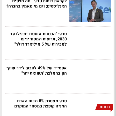
לקראת דוחות טבע - מה מצפים
האנליסטים; וגם מי מאמין בחברה?
טבע: "הכנסות אוסטדו יוכפלו עד
2030, תרופות המקור יגיעו
למכירות של 5 מיליארד דולר"
אפסייד של 49% לטבע; לידר שוקי
הון בהמלצת "תשואת יתר"
טבע מפטרת 8% מכוח האדם -
המניה קופצת במסחר המוקדם
דוחות