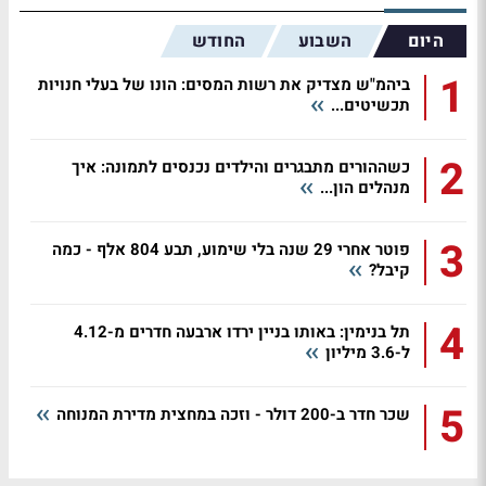
היום
השבוע
החודש
1
ביהמ"ש מצדיק את רשות המסים: הונו של בעלי חנויות
תכשיטים...
2
כשההורים מתבגרים והילדים נכנסים לתמונה: איך
מנהלים הון...
3
פוטר אחרי 29 שנה בלי שימוע, תבע 804 אלף - כמה
קיבל?
4
תל בנימין: באותו בניין ירדו ארבעה חדרים מ-4.12
ל-3.6 מיליון
5
שכר חדר ב-200 דולר - וזכה במחצית מדירת המנוחה