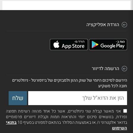
הורדת אפליקציה
הרשמה לדיוור
הירשם לסיכום היומי של שוק ההון ולמבזקים של ביזפורטל - ניוזלטרים
חובה לכל משקיע
אני מאשר קבלת שני ניוזלטרים, אשר כל אחד מהווה רשימת תפוצה
נפרדת, בנושאים סיכום יומי והתראות חמות וקבלת דיוורים פרסומיים
בדואר אלקטרוני ו/ או באמצעות הסלולר בהתאם למפורט בסעיף 10
בתנאי
השימוש