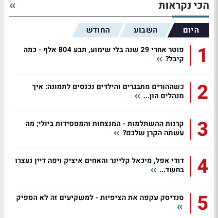
הכי נקראות
היום
השבוע
החודש
1
פוטר אחרי 29 שנה בלי שימוע, תבע 804 אלף - כמה
קיבל?
2
כשההורים מתבגרים והילדים נכנסים לתמונה: איך
מנהלים הון...
3
קרנות ההשתלמות - המנצחות והמפסידות ביולי; מה
עשתה הקרן שלכם?
4
דודי אפל, מיכאל קליינר והאחים איציק ויפה דיין נעצרו
בחשד...
5
סנדיסק עקפה את הציפיות - למשקיעים זה לא הספיק