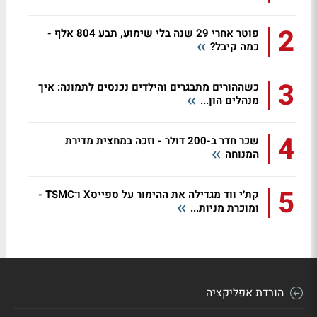
2
פוטר אחרי 29 שנה בלי שימוע, תבע 804 אלף -
כמה קיבל?
3
כשההורים מתבגרים והילדים נכנסים לתמונה: איך
מנהלים הון...
4
שכר חדר ב-200 דולר - וזכה במחצית מדירת
המנוחה
5
קת׳י ווד מגדילה את ההימור על ספייסX ו־TSMC -
ומוכרת מניות...
הורדת אפליקציה