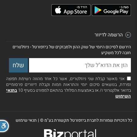
הרשמה לדיוור
הירשם לסיכום היומי של שוק ההון ולמבזקים של ביזפורטל - ניוזלטרים
חובה לכל משקיע
אני מאשר קבלת שני ניוזלטרים, אשר כל אחד מהווה רשימת תפוצה
נפרדת, בנושאים סיכום יומי והתראות חמות וקבלת דיוורים פרסומיים
בדואר אלקטרוני ו/ או באמצעות הסלולר בהתאם למפורט בסעיף 10
בתנאי
השימוש
כל הזכויות שמורות לחברת ביזפורטל תקשורת בע"מ ©
|
תנאי שימוש