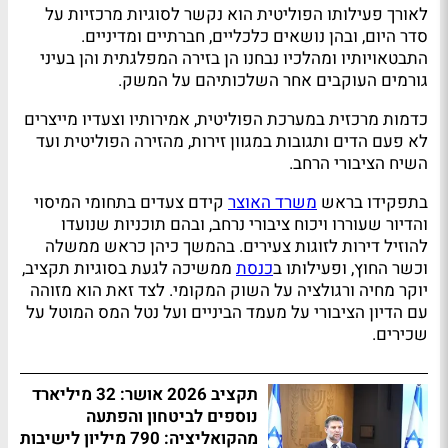
לאורך פעילותו הפוליטית הוא נקשר לסוגיות מרכזיות על
סדר היום, ובהן נושאים כלכליים, חברתיים ומדיניים.
התבטאויותיו ומהלכיו נבחנו הן בזירה המפלגתית והן בעיני
גורמים העוקבים אחר השלכותיהם על המשק.
כדמות מרכזית במערכת הפוליטית, אמירותיו וצעדיו מייצרים
לא פעם הדים ותגובות במגוון זירות, מהזירה הפוליטית ועד
השיח הציבורי הרחב.
בתפקידו בראש
משרד האוצר
קידם צעדים בתחומי המיסוי
והדיור שעוררו ויכוח ציבורי נרחב, ובהם תוכניות שנועדו
להוזיל דירות לזוגות צעירים. בהמשך כיהן כראש ממשלה
וכשר החוץ, ופעילותו ב
כנסת
ממשיכה לגעת בסוגיות תקציב,
יוקר מחיה ורגולציה על השוק המקומי. לצד זאת הוא מזוהה
עם הדיון הציבורי על מעמד הביניים ועל נטל המס המוטל על
שכירים.
תקציב 2026 אושר: 32 מיליארד
נוספים לביטחון והפתעה
מהקואליציה: 790 מיליון לישיבות