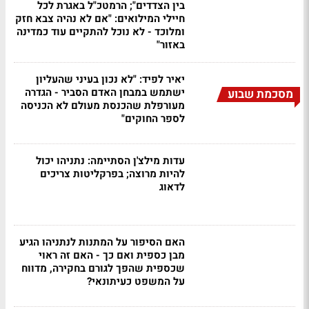
בין הצדדים"; הרמטכ"ל באגרת לכל
חיילי המילואים: "אם לא נהיה צבא חזק
ומלוכד - לא נוכל להתקיים עוד כמדינה
באזור"
יאיר לפיד: "לא נכון בעיני שהעליון
ישתמש במבחן האדם הסביר - הגדרה
מסכמת שבוע
מעורפלת שהכנסת מעולם לא הכניסה
לספר החוקים"
עדות מילצ'ן הסתיימה: נתניהו יכול
להיות מרוצה; בפרקליטות צריכים
לדאוג
האם הסיפור על המתנות לנתניהו הגיע
מבן כספית ואם כך - האם זה ראוי
שכספית שהפך לגורם בחקירה, מדווח
על המשפט כעיתונאי?