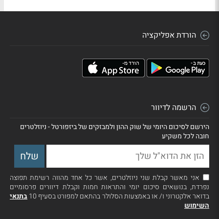
הורדת אפליקציה
הרשמה לדיוור
הירשם לסיכום היומי של שוק ההון ולמבזקים של ביזפורטל - ניוזלטרים
חובה לכל משקיע
אני מאשר קבלת שני ניוזלטרים, אשר כל אחד מהווה רשימת תפוצה
נפרדת, בנושאים סיכום יומי והתראות חמות וקבלת דיוורים פרסומיים
בדואר אלקטרוני ו/ או באמצעות הסלולר בהתאם למפורט בסעיף 10
בתנאי
השימוש