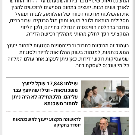
המשכנתאות, שינויים בריבית והשפעתם על ההחזר החודשי
לאורך שנים רבות. יועצים בתחום מסייעים לרוכשים להבין
את ההשלכות ארוכות הטווח של ההלוואה, לבנות תמהיל
מסלולים מותאם ולנהל משא ומתן מול הבנקים. עבור רבים,
מדובר בהחלטה הפיננסית הגדולה בחייהם, ולכן הליווי
המקצועי הפך לחלק מהותי מתהליך רכישת הדירה.
בעמוד זה מרוכזות כתבות והתייחסויות הנוגעות לתחום ייעוץ
המשכנתאות, למגמות בשוק ההלוואות לדיור ולסוגיות
שמעסיקות רוכשי דירות. כאן ניתן לעקוב אחר עולם המלווה
כל מי שנכנס לעסקת דיור.
שילמו 17,848 שקל ליועץ
משכנתאות - וגילו שהיועץ עבד
עליהם: מלכתחילה לא היה ניתן
למחזר משכנתא
לראשונה מקצוע ייעוץ למשכנתאות
יוסדר בחקיקה