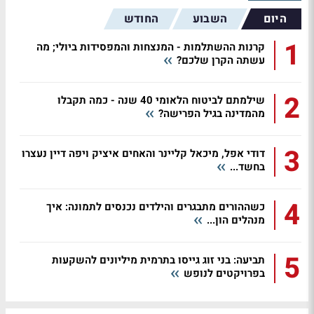
היום
השבוע
החודש
1
קרנות ההשתלמות - המנצחות והמפסידות ביולי; מה
עשתה הקרן שלכם?
2
שילמתם לביטוח הלאומי 40 שנה - כמה תקבלו
מהמדינה בגיל הפרישה?
3
דודי אפל, מיכאל קליינר והאחים איציק ויפה דיין נעצרו
בחשד...
4
כשההורים מתבגרים והילדים נכנסים לתמונה: איך
מנהלים הון...
5
תביעה: בני זוג גייסו בתרמית מיליונים להשקעות
בפרויקטים לנופש