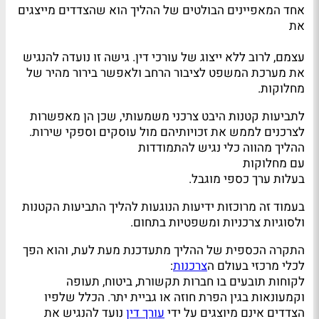
אחד המאפיינים הבולטים של ההליך הוא שהצדדים מייצגים
את
עצמם, לרוב ללא ייצוג של עורכי דין. גישה זו נועדה להנגיש
את מערכת המשפט לציבור הרחב ולאפשר בירור מהיר של
מחלוקות.
לתביעות קטנות היבט צרכני משמעותי, שכן הן מאפשרות
לצרכנים לממש את זכויותיהם מול עוסקים וספקי שירות.
ההליך מהווה כלי נגיש להתמודדות
עם מחלוקות
בעלות ערך כספי מוגבל.
בעמוד זה מרוכזות ידיעות הנוגעות להליך התביעות הקטנות
ולסוגיות צרכניות ומשפטיות בתחום.
התקרה הכספית של ההליך מתעדכנת מעת לעת, והוא הפך
לכלי מרכזי בעולם ה
צרכנות
:
לקוחות תובעים בו חברות תקשורת, ביטוח, תעופה
וקמעונאות בגין הפרת חוזה או גביית יתר. הכלל שלפיו
הצדדים אינם מיוצגים על ידי
עורך דין
נועד להנגיש את