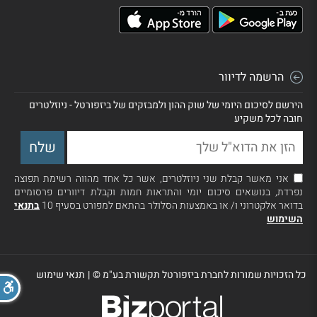
הרשמה לדיוור
הירשם לסיכום היומי של שוק ההון ולמבזקים של ביזפורטל - ניוזלטרים
חובה לכל משקיע
אני מאשר קבלת שני ניוזלטרים, אשר כל אחד מהווה רשימת תפוצה
נפרדת, בנושאים סיכום יומי והתראות חמות וקבלת דיוורים פרסומיים
בדואר אלקטרוני ו/ או באמצעות הסלולר בהתאם למפורט בסעיף 10
בתנאי
השימוש
כל הזכויות שמורות לחברת ביזפורטל תקשורת בע"מ ©
|
תנאי שימוש