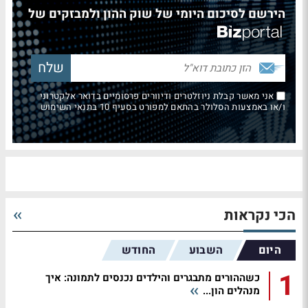
הירשם לסיכום היומי של שוק ההון ולמבזקים של
אני מאשר קבלת ניוזלטרים ודיוורים פרסומיים בדואר אלקטרוני
ו/או באמצעות הסלולר בהתאם למפורט בסעיף 10 בתנאי השימוש
הכי נקראות
היום
השבוע
החודש
1
כשההורים מתבגרים והילדים נכנסים לתמונה: איך
מנהלים הון...