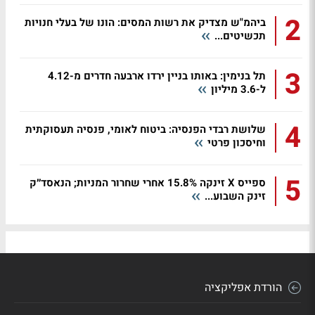
2
ביהמ"ש מצדיק את רשות המסים: הונו של בעלי חנויות
תכשיטים...
3
תל בנימין: באותו בניין ירדו ארבעה חדרים מ-4.12
ל-3.6 מיליון
4
שלושת רבדי הפנסיה: ביטוח לאומי, פנסיה תעסוקתית
וחיסכון פרטי
5
ספייס X זינקה 15.8% אחרי שחרור המניות; הנאסד״ק
זינק השבוע...
הורדת אפליקציה