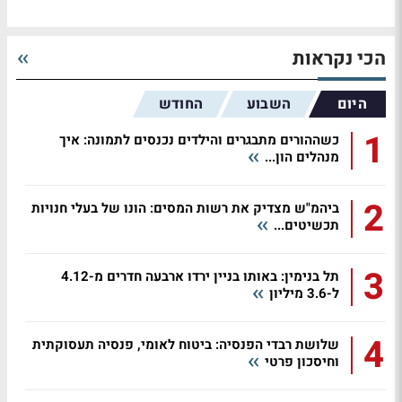
הכי נקראות
היום
השבוע
החודש
1
כשההורים מתבגרים והילדים נכנסים לתמונה: איך
מנהלים הון...
2
ביהמ"ש מצדיק את רשות המסים: הונו של בעלי חנויות
תכשיטים...
3
תל בנימין: באותו בניין ירדו ארבעה חדרים מ-4.12
ל-3.6 מיליון
4
שלושת רבדי הפנסיה: ביטוח לאומי, פנסיה תעסוקתית
וחיסכון פרטי