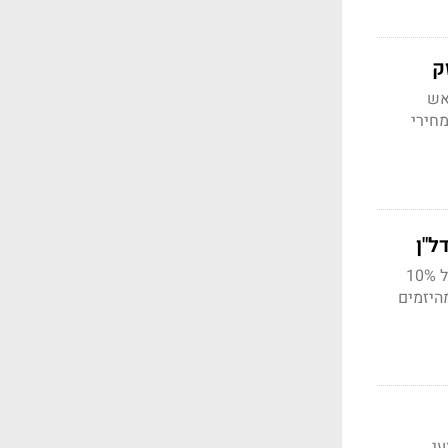
ק
אש
חירי
ל"ן
דור הטיקטוק מסתער: "משקיעים" צעירים מגיעים למשרדי המכירות, מבקשים לשלם מקדמה של 10%
היזמים
עי