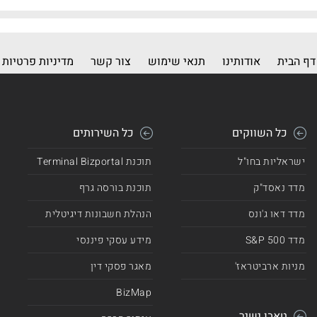
דף הבית
אודותינו
תנאי שימוש
צור קשר
מדיניות פרטיות
כל השווקים
כל השירותים
ישראליות בחו"ל
תוכנת Terminal Bizportal
מדד נאסד"ק
תוכנת בורסה גרף
מדד דאו ג'ונס
הנהלת חשבונות דיגיטלית
מדד 500 S&P
מידע עסקי פיננסי
מניות ארביטראז'
מאגר פסקי דין
BizMap
טאבו ישיר