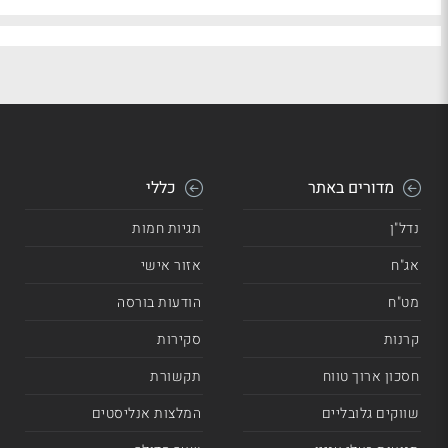
מדורים באתר
כללי
נדל"ן
תגיות חמות
אג"ח
אזור אישי
מט"ח
הודעות בורסה
קרנות
סקירות
חסכון ארוך טווח
תקשורת
שווקים גלובליים
המלצות אנליסטים