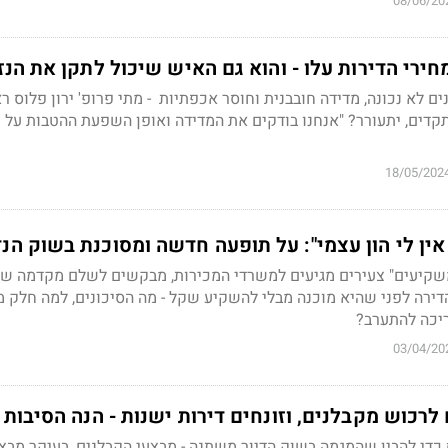
08/06/20
ירי הדירות עלו - והוא גם האיש שיכול לתקן את הנז
ם לא נכונה, מדידה חובבנית וחוסר אכפתיות - מתי פרופ' ירון פלוס ר
קדים, יתעורר? "אנחנו בודקים את המדידה ואופן השפעת ההטבות על מ
18/05/202
 אין לי הון עצמי": על תופעה חדשה ומסוכנת בשוק הנד
דירה לפני שהיא מוכנה מבלי להשקיע שקל - מה הסיכונים, למה חלק מ
יכה להתערב?
03/04/20
רכוש מקבלנים, וזונחים דירות ישנות - הנה הסיבות
 כדי להבין שהמגמה בשוק הדיור משתנה - מבצעי הקבלנים, בעיקר מבצ