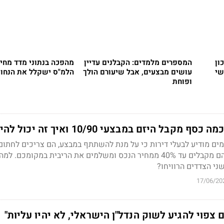
2 והסיכון
המספרים מלמדים: הקבלנים עדיין
מהפכה בנתוני מדד מחירי
שי
עושים מבצעים, אבל שיעורם הולך
הלמ"ס ישקלל את הנחות
ופוחת
ל היזם במבצעי 10/90 ואיך זה יכול להיות?
מים מודיע לבעלי דירות כי על מנת להשתתף במבצע, הם צריכים לחתום
"הלוואת קבלן" ובפועל - הם מקבלים עד 40% ממחיר הנכס ומשלמים את הריבית במקומכם
ני הצדדים הרוויחו?
17/06/20
צפוי להגיע לשוק הנדל"ן הישראלי, לא יהיו עליות"