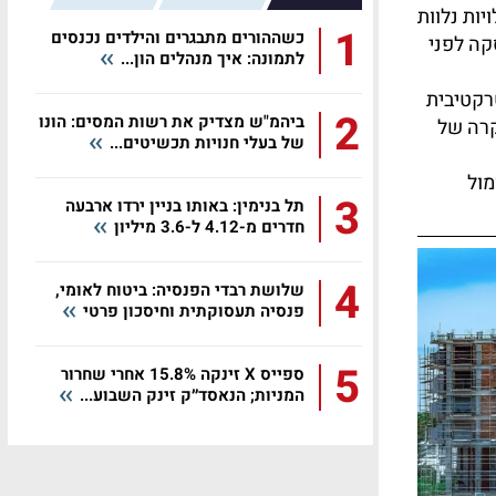
יות נלוות
1
כשההורים מתבגרים והילדים נכנסים
קה לפני
לתמונה: איך מנהלים הון...
רקטיבית
2
ביהמ"ש מצדיק את רשות המסים: הונו
קרה של
של בעלי חנויות תכשיטים...
מול
3
תל בנימין: באותו בניין ירדו ארבעה
חדרים מ-4.12 ל-3.6 מיליון
4
שלושת רבדי הפנסיה: ביטוח לאומי,
פנסיה תעסוקתית וחיסכון פרטי
5
ספייס X זינקה 15.8% אחרי שחרור
המניות; הנאסד״ק זינק השבוע...