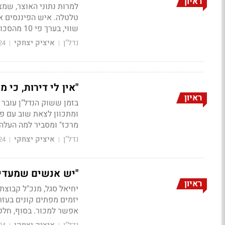
ראיון
למרות נתוני האוצר, שמ
שווי, בערך פי 10 מהסכום שהשקיעו, ללא יכולת אמיתית לרכוש את הדירה"
נדל"ן
איציק יצחקי
24
|
|
"אין לי דירות, כי מ
ראיון
בזמן ששוק הנדל"ן עובר 
ומתכוון לצאת שוב עם פר
מרכז" ומסביר למה העלה 
נדל"ן
איציק יצחקי
24
|
|
"יש אנשים שמעדיפים את י
ראיון
יחיאל סגל, מנכ"ל קבוצת
אפשר למכור. בסוף, חלק