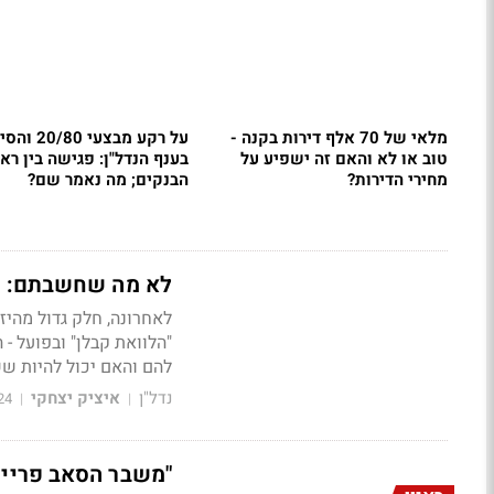
מלאי של 70 אלף דירות בקנה -
על רקע מבצעי 0/80
טוב או לא והאם זה ישפיע על
בענף הנדל"ן: פגישה בין רא
מחירי הדירות?
הבנקים; מה נאמר שם?
לא מה שחשבתם: כמה כסף מקב
לאחרונה, חלק גדול מהיז
להם והאם יכול להיות שש
נדל"ן
איציק יצחקי
24
|
|
"משבר הסאב פריים 