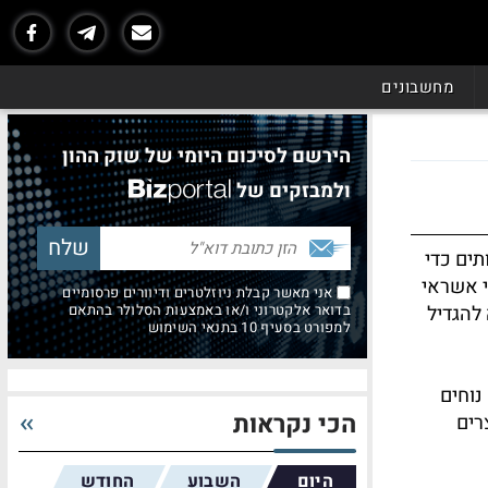
מחשבונים
הירשם לסיכום היומי של שוק ההון
ולמבזקים של
תים כדי
י אשראי
אני מאשר קבלת ניוזלטרים ודיוורים פרסומיים
להגדיל
בדואר אלקטרוני ו/או באמצעות הסלולר בהתאם
למפורט בסעיף 10 בתנאי השימוש
נוחים
הכי נקראות
רים
היום
השבוע
החודש