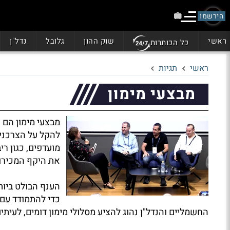
הירשמו
ראשי
שוק ההון
גלובל
נדל"ן
כל הכותרות
ראשי
תגיות
מבצעי מימון
מבצעי מימון הם כ
להקל על הצרכנים
מועדפים, כגון ר
את היקף המכירו
הענף הבולט ביות
כדי להתמודד עם 
החשמליים והנדל"ן נהוג להציע מסלולי מימון דומים, לעית