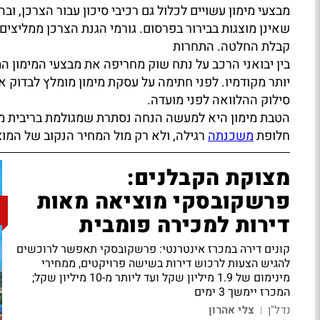
מבצעי מימון עשויים לכלול גם רכיבי סיכון עבור הצרכן, ו
שאינן מוצגות בבירור בפרסום. גורמי הגנת הצרכן ממליצים
קבלת החלטה. התחרות
בין יבואני הרכב על נתח שוק מחריפה את מבצעי המימון ה
יותר מקודמיו. לפני חתימה על עסקת מימון מומלץ לבדוק 
סילוק ההלוואה לפני מועדה.
הטבת מימון היא למעשה הנחה נסתרת שמגולמת בריבית מס
חלופת
משכנתה
רגילה, ולא רק מול המחיר הנקוב של המוצ
מצוקת הקבלנים:
פרשקובסקי מוציאה מאות
דירות למכירה פומבית
קונים דירה במכרז אינטרנטי: פרשקובסקי תאפשר לרוכשים
להגיש הצעות לרכוש דירות בשישה פרויקטים, ממחירי
מינימום של 1.9 מיליון שקל ועד ליותר מ-10 מיליון שקל;
המכרז יימשך 3 ימים
נדל"ן
צלי אהרון
|