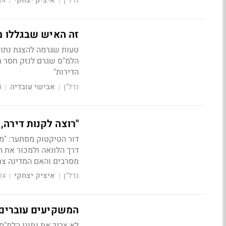
נדל"ן
איציק יצחקי
24
|
|
זה האיש שבגללו מח
טעות שגרמה להצגת נתוני
הלמ"ס שגרם לנזק חסר ת
הדירות"
נדל"ן
אבישי עובדיה
4
|
|
"רוצה לקנות דירה,
דרך הלוואה ולמכור את ה
מסרבים והאם המדינה צר
נדל"ן
איציק יצחקי
24
|
|
המשקיעים עוברים ל
לא צריך את נתוני הלמ"ס