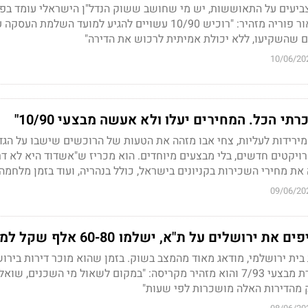
צביעים על התאוששות, יש מי שחושב ששוק הנדל"ן הישראלי עומד בפנ
טלטלה. איש הפיננסים אור פוריה מזהיר: "רוכיש 10/90 עשויים להגיע למועד השלמ
10/06/20
כרתי הכל. המחירים יעלו ולא אעשה מבצעי 10/90"
מירידות לעליות, צחי אבו מזהה את הטעות של הרוכשים שישבו על הגד
ויקטים חדשים, בלי מבצעים מיוחדים. הוא מכריז ש"אשדוד היא לא דר
את מחירי השכירות בקניונים בישראל, כולל בנהריה, ועוד בזמן מלחמה
09/06/20
רושלים על ת"א, ישלמו 60-80 אלף שקל למ"ר"
 בית ירושלמי, מודאג מאוד מהמצב בשוק. בזמן שהוא מוכר דירות בירוש
יזמים מפתים קונים בעזרת מבצעי 7/93 והוא מזהיר מקריסה: "במקום לשאול מי השכנים, 
 מהדירות האלה מושכרות לפי שעות"