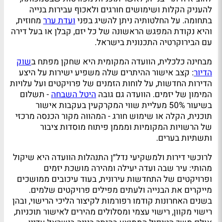
להעניק הקלות ושימושים חורגים ולאכוף עבירות בנייה
בתחומה. על החלטותיה ניתן להשיג בפני
ועדת ערר
מחוזית,
והיא נקודת המפגש הראשונה של כל יזם, קבלן או בעל דירה
עם הבירוקרטיה התכנונית בישראל.
מבחינה כלכלית, הוועדה המקומית היא שחקן מפתח ב
שוק
הדיור
: קצב אישור ההיתרים שלה משפיע ישירות על היצע
הדירות החדשות, על לוחות הזמנים של פרויקטים ועל עלויות
המימון של יזמים. הוועדה גם גובה
היטל השבחה
- תשלום
בשיעור 50% מעליית שווי המקרקעין בעקבות אישור
תוכנית, הקלה או שימוש חורג - המהווה מקור הכנסה מרכזי
של הרשויות המקומיות ומממן פיתוח מוסדות ציבור
ותשתיות בערים.
לרוכשי דירות ולמשקיעי נדל״ן התנהלות הוועדה היא שיקול
מהותי: עיר שבה ועדה יעילה ומהירה מושכת יזמים
ופרויקטים של התחדשות עירונית, בעוד עיכובים ממושכים
מייקרים את הבנייה ולעתים מפילים פרויקטים שלמים.
בשנים האחרונות קודמו רפורמות לקיצור הליכי הרישוי, ובהן
רישוי מקוון, רישוי עצמי ומסלולים מהירים לאישור תוכניות,