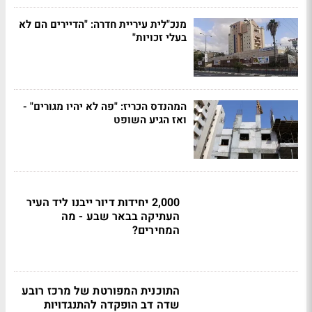
מנכ"לית עיריית חדרה: "הדיירים הם לא
בעלי זכויות"
המהנדס הכריז: "פה לא יהיו מגורים" -
ואז הגיע השופט
2,000 יחידות דיור ייבנו ליד העיר
העתיקה בבאר שבע - מה
המחירים?
התוכנית המפורטת של מרכז רובע
שדה דב הופקדה להתנגדויות