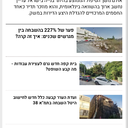
אולם משך הטיפול הממוצע בהיתר בנייה בישראל עדיין
נחשב ארוך בהשוואה בינלאומית, והוא מוזכר תדיר כאחד
החסמים המרכזיים להגדלת היצע הדירות במשק.
פער של 227% בהשבחה בין
מגרשים שכנים: איך זה קרה?
בית קפה חדש גרם לעצירת עבודות -
מה קבע השופט?
ועדת הערר קבעה כלל חדש לחישוב
היטל השבחה בתמ"א 38