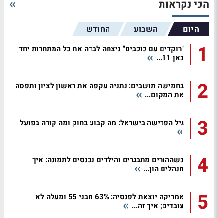
הכי נקראות
היום
השבוע
החודש
1
"רוקדים עם כוכבים" ניצחה לבדה את כל המתחרות יחד;
כאן 11...
2
בחמישה תושבים: נתניה עקפה את ראשון לציון ותפסה
את המקום...
3
גיל הפרישה בישראל: מה קבוע בחוק ומה קורה בפועל
4
כשההורים מתבגרים והילדים נכנסים לתמונה: איך
מנהלים הון...
5
אמריקה יוצאת לפנסיה: 63% מבני 55 ומעלה לא
עובדים; איך זה...