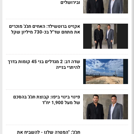
ובירושלים
אקזיט ברוטשילד: האחים חג'ג' מוכרים
את מתחם שד"ל בכ-730 מיליון שקל
שדה דב: 2 מגדלים בני 45 קומות בדרך
להיתרי בנייה
פינוי בינוי ביפו: קבוצת חג'ג' בהסכם
של מעל 1,900 יח"ד
חג׳ג׳: "המטרה שלנו - להשביח את