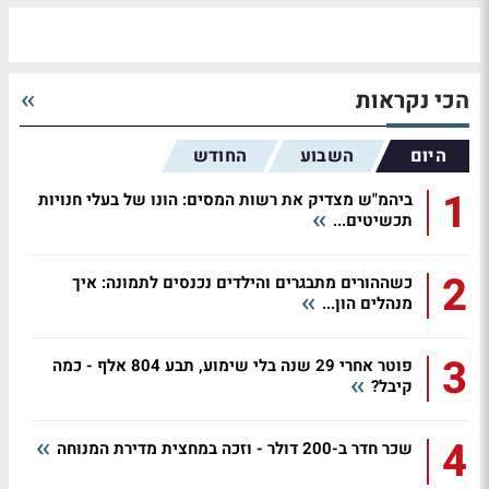
הכי נקראות
היום
השבוע
החודש
1
ביהמ"ש מצדיק את רשות המסים: הונו של בעלי חנויות
תכשיטים...
2
כשההורים מתבגרים והילדים נכנסים לתמונה: איך
מנהלים הון...
3
פוטר אחרי 29 שנה בלי שימוע, תבע 804 אלף - כמה
קיבל?
4
שכר חדר ב-200 דולר - וזכה במחצית מדירת המנוחה