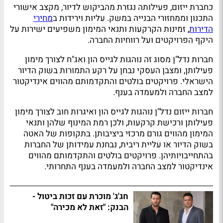
כחברת ייזום, פעילותה נגזרת מהביקוש לדיור, מקצב אישורי
התכנון וממחזורי הבנייה במשק. עליות וירידות ב
מחירי
הדירות
, זמינות הקרקעות ותנאי המימון משפיעים ישירות על
היקף הפרויקטים ועל רווחיות החברה.
חברות נדל"ן מסוג זה נוהגות לגייס הון ואג"ח לצורך מימון
פעילותן, ומצבן העסקי נבחן על רקע התמורות בשוק הדיור
הישראלי. פרויקטים בולטים והתקדמותם מהווים אינדיקטור
למצב החברה ולמעמדה בענף.
חברות ייזום נדל"ן נוהגות לגייס הון ואיגרות חוב לצורך מימון
פעילותן ורכישת קרקעות, ולכן רמת המינוף שלהן ותנאי
המימון מהווים גורם מרכזי ביציבותן. בתקופות של האטה
בשוק הדיור או עליית ריבית, נבחנת עמידותן של החברות
בהתחייבויותיהן. פרויקטים בולטים והתקדמותם מהווים
אינדיקטור למצב החברה ולמעמדה בענף התחרותי.
חג'ג' מוכרת עם זכות ביטול -
הבנק: "זאת לא מכירה"