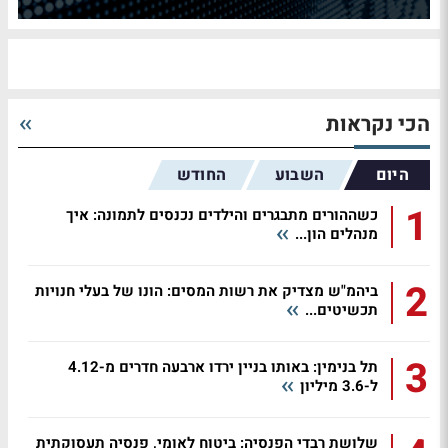
הכי נקראות
היום
השבוע
החודש
1
כשההורים מתבגרים והילדים נכנסים לתמונה: איך
מנהלים הון...
2
ביהמ"ש מצדיק את רשות המסים: הונו של בעלי חנויות
תכשיטים...
3
תל בנימין: באותו בניין ירדו ארבעה חדרים מ-4.12
ל-3.6 מיליון
שלושת רבדי הפנסיה: ביטוח לאומי, פנסיה תעסוקתית