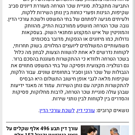
התביעה מתקבלת. סוגיית שכר הטרחה מעוררת דיונים סביב
שקיפות, הגינות ופערי כוחות בין נותן השירות ללקוח,
ולעיתים מגיעה לפתחם של בתי המשפט ולשכת עורכי הדין.
גובה שכר הטרחה מושפע ממורכבות התיק, מהוותק
והמוניטין של איש המקצוע ומתנאי השוק. בעסקאות
גדולות, כמו מיזוגים או הנפקות, מדובר בסכומים
משמעותיים המשולמים ליועצים המלווים. בשוק תחרותי,
לקוחות נדרשים לא אחת להשוות הצעות, לבחון מה כלול
בשכר הטרחה ולוודא כי ההתקשרות מעוגנת בהסכם ברור.
גם רגולציה מקצועית ופסיקה של בתי המשפט מתווים את
הגבולות של שכר הוגן וסביר בתחומים שונים. עבור הלקוח,
שקיפות מלאה לגבי אופן חישוב התשלום היא הבסיס
להתקשרות תקינה עם נותן השירות. עמוד זה מאגד ידיעות
שבהן עולה סוגיית שכר הטרחה, לרבות מחלוקות, פסיקות
והסדרים בין לקוחות לבין נותני שירות.
נושאים קרובים:
עורכי דין
,
לשכת עורכי הדין
.
עורך דין תבע 496 אלף שקלים על