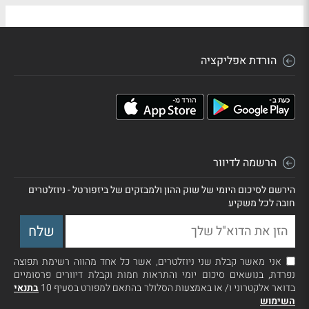
הורדת אפליקציה
הרשמה לדיוור
הירשם לסיכום היומי של שוק ההון ולמבזקים של ביזפורטל - ניוזלטרים
חובה לכל משקיע
אני מאשר קבלת שני ניוזלטרים, אשר כל אחד מהווה רשימת תפוצה
נפרדת, בנושאים סיכום יומי והתראות חמות וקבלת דיוורים פרסומיים
בדואר אלקטרוני ו/ או באמצעות הסלולר בהתאם למפורט בסעיף 10
בתנאי
השימוש