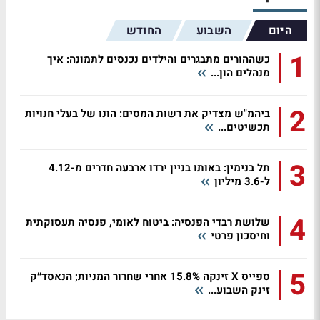
היום
השבוע
החודש
1
כשההורים מתבגרים והילדים נכנסים לתמונה: איך
מנהלים הון...
2
ביהמ"ש מצדיק את רשות המסים: הונו של בעלי חנויות
תכשיטים...
3
תל בנימין: באותו בניין ירדו ארבעה חדרים מ-4.12
ל-3.6 מיליון
4
שלושת רבדי הפנסיה: ביטוח לאומי, פנסיה תעסוקתית
וחיסכון פרטי
5
ספייס X זינקה 15.8% אחרי שחרור המניות; הנאסד״ק
זינק השבוע...