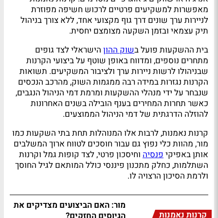
מאפשרות למשקיעים פרטיים לרכוש חשיפה מפוזרת
לניירות ערך שונים דרך גוף מקצועי אחד, ללא צורך בניהול
תיק עצמאי ובזמן השקעה מצומצם יחסית.
בית ההשקעות פועל ב
שוק ההון
הישראלי לצד גופים
מתחרים נוספים, ומדווח באופן שוטף על ביצועי הקרנות
שבניהולו לרשות ניירות ערך ולציבור המשקיעים. תשואות
הקרנות נגזרות במידה רבה ממגמות השוק, מהרכב הנכסים
שנבחר על ידי מנהלי ההשקעות ומרמת דמי הניהול הנגבים,
כאשר תחרות המחירים בענף הובילה בשנים האחרונות
להוזלה הדרגתית של דמי הניהול הממוצעים.
קרנות נאמנות, לרבות אלו המנוהלות תחת בתי השקעות כמו
מור, מהוות כלי נפוץ גם עבור חוסכים לטווח ארוך המשלבים
אותן באפיקי
פנסיה
וחיסכון פרטי, לצד קופות גמל וקרנות
השתלמות, כחלק מתכנון פיננסי כולל המותאם לגיל החוסך
ולרמת הסיכון הרצויה לו.
מור: האם הביצועים מצדיקים את
קרנות נאמנות
הגיוסים החזקים?