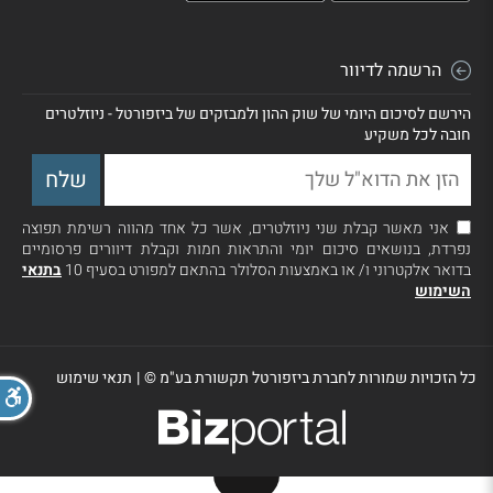
הרשמה לדיוור
הירשם לסיכום היומי של שוק ההון ולמבזקים של ביזפורטל - ניוזלטרים
חובה לכל משקיע
אני מאשר קבלת שני ניוזלטרים, אשר כל אחד מהווה רשימת תפוצה
נפרדת, בנושאים סיכום יומי והתראות חמות וקבלת דיוורים פרסומיים
בדואר אלקטרוני ו/ או באמצעות הסלולר בהתאם למפורט בסעיף 10
בתנאי
השימוש
כל הזכויות שמורות לחברת ביזפורטל תקשורת בע"מ ©
|
תנאי שימוש