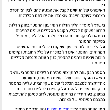
בין
האינטרס של הנושים לקבל את המגיע להם לבין האינטרס
הציבורי לשקם חייבים שאיבדו את יכולתם הכלכלית.
בישראל מוסדר הליך חדלות הפירעון וההפטר בחוק חדלות
פירעון ושיקום כלכלי, הקובע מסלולים שונים לחייבים
בהתאם להיקף חובותיהם וליכולתם הכלכלית, ומופעל
בפיקוח הממונה
על הליכי חדלות פירעון ושיקום כלכלי ובבתי המשפט
המחוזיים. ההפטר אינו חל בהכרח על כלל החובות, וקיימים
חובות שאינם ניתנים להפטר, כגון מזונות וקנסות פליליים
מסוימים.
מספר הבקשות למתן צווי פתיחת הליכים והפטר בישראל
נמצא במעקב שוטף של רשויות המשפט, ומשמש
אינדיקציה למצבם הכלכלי של משקי הבית. עלייה במספר
הבקשות עשויה להעיד על קשיים כלכליים רחבים יותר
במשק, בעוד ירידה בהיקפן נתפסת לרוב כסימן להתייצבות
במצבם הפיננסי של הציבור.
מתן הפטר סוגר הליך
חדלות פירעון
ומשחרר את החייב