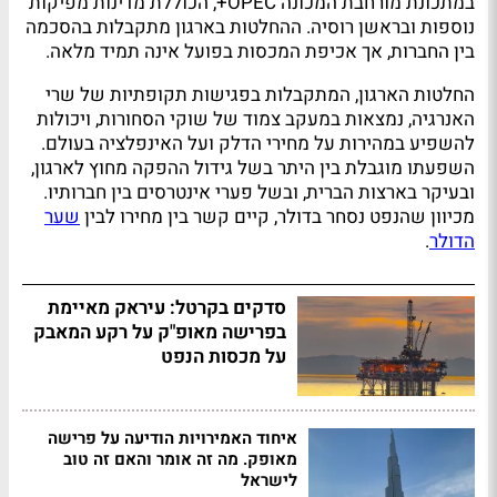
במתכונת מורחבת המכונה OPEC+, הכוללת מדינות מפיקות
נוספות ובראשן רוסיה. ההחלטות בארגון מתקבלות בהסכמה
בין החברות, אך אכיפת המכסות בפועל אינה תמיד מלאה.
החלטות הארגון, המתקבלות בפגישות תקופתיות של שרי
האנרגיה, נמצאות במעקב צמוד של שוקי הסחורות, ויכולות
להשפיע במהירות על מחירי הדלק ועל האינפלציה בעולם.
השפעתו מוגבלת בין היתר בשל גידול ההפקה מחוץ לארגון,
ובעיקר בארצות הברית, ובשל פערי אינטרסים בין חברותיו.
מכיוון שהנפט נסחר בדולר, קיים קשר בין מחירו לבין
שער
הדולר
.
סדקים בקרטל: עיראק מאיימת
בפרישה מאופ"ק על רקע המאבק
על מכסות הנפט
איחוד האמירויות הודיעה על פרישה
מאופק. מה זה אומר והאם זה טוב
לישראל