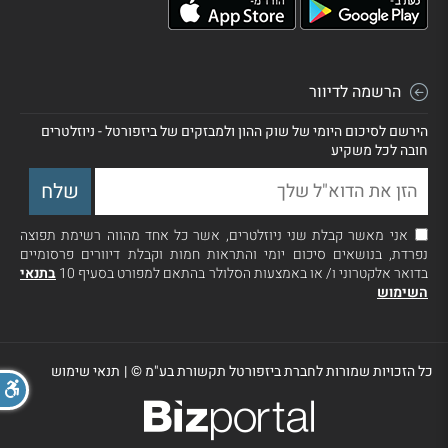
הרשמה לדיוור
הירשם לסיכום היומי של שוק ההון ולמבזקים של ביזפורטל - ניוזלטרים
חובה לכל משקיע
אני מאשר קבלת שני ניוזלטרים, אשר כל אחד מהווה רשימת תפוצה
נפרדת, בנושאים סיכום יומי והתראות חמות וקבלת דיוורים פרסומיים
בדואר אלקטרוני ו/ או באמצעות הסלולר בהתאם למפורט בסעיף 10
בתנאי
השימוש
כל הזכויות שמורות לחברת ביזפורטל תקשורת בע"מ ©
|
תנאי שימוש