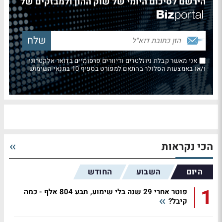
הירשם לסיכום היומי של שוק ההון ולמבזקים של
אני מאשר קבלת ניוזלטרים ודיוורים פרסומיים בדואר אלקטרוני
ו/או באמצעות הסלולר בהתאם למפורט בסעיף 10 בתנאי השימוש
הכי נקראות
היום
השבוע
החודש
1
פוטר אחרי 29 שנה בלי שימוע, תבע 804 אלף - כמה
קיבל?