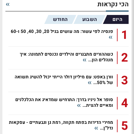
הכי נקראות
היום
השבוע
החודש
1
פנסיה לפי עשור: מה עושים בגיל 20, 30, 40, 50 ו-60
2
כשההורים מתבגרים והילדים נכנסים לתמונה: איך
מנהלים הון...
3
וורן באפט: עם מיליון דולר הייתי יכול להשיג תשואה
של 50%...
4
סופר אל ניניו בדרך: התרחיש שמדאיג את הכלכלנים
ומאיים להצית...
5
מחירי הדירות בפתח תקווה, רמת גן וגבעתיים - עסקאות
נדל"ן...