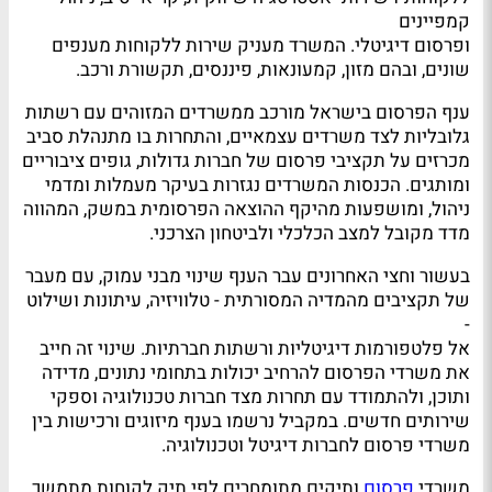
קמפיינים
ופרסום דיגיטלי. המשרד מעניק שירות ללקוחות מענפים
שונים, ובהם מזון, קמעונאות, פיננסים, תקשורת ורכב.
ענף הפרסום בישראל מורכב ממשרדים המזוהים עם רשתות
גלובליות לצד משרדים עצמאיים, והתחרות בו מתנהלת סביב
מכרזים על תקציבי פרסום של חברות גדולות, גופים ציבוריים
ומותגים. הכנסות המשרדים נגזרות בעיקר מעמלות ומדמי
ניהול, ומושפעות מהיקף ההוצאה הפרסומית במשק, המהווה
מדד מקובל למצב הכלכלי ולביטחון הצרכני.
בעשור וחצי האחרונים עבר הענף שינוי מבני עמוק, עם מעבר
של תקציבים מהמדיה המסורתית - טלוויזיה, עיתונות ושילוט
-
אל פלטפורמות דיגיטליות ורשתות חברתיות. שינוי זה חייב
את משרדי הפרסום להרחיב יכולות בתחומי נתונים, מדידה
ותוכן, ולהתמודד עם תחרות מצד חברות טכנולוגיה וספקי
שירותים חדשים. במקביל נרשמו בענף מיזוגים ורכישות בין
משרדי פרסום לחברות דיגיטל וטכנולוגיה.
משרדי
פרסום
ותיקים מתומחרים לפי תיק לקוחות מתמשך,