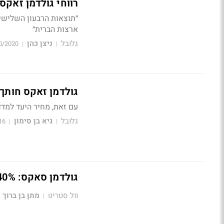
רווחי גולדמן זאקס
״תוצאות הרבעון השליש
ארצות הברית״
גלובל
ניצן כהן
0/2020
|
|
גולדמן זאקס חותך
עם זאת, מחיר היעד למדד ה-S&P 500 נותר ללא שינוי ברמה של ,100
גלובל
גיא בן סימון
16
|
|
גולדמן סאקס: 40% מההלוואות שלנו לחברות נפט וגז הן "זבל"
וול סטריט
מתן בן ברוך
|