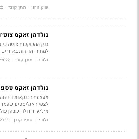
שוק ההון
מתן קובי
22
|
|
גולדמן זאקס צופים ירידה 
בנק ההשקעות צופה כי עו
למחירי הדירות באזורים ה
גלובל
מתן קובי
/2022
|
|
גולדמן זאקס פספס
מיליארד דולר, כשהן עולות על התחזיות
גלובל
סתיו קורן
/2022
|
|