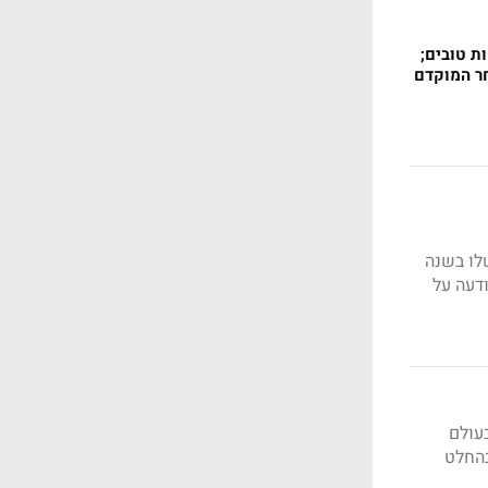
ת טובים;
לו בשנה
דעה על
עולם
בהחלט