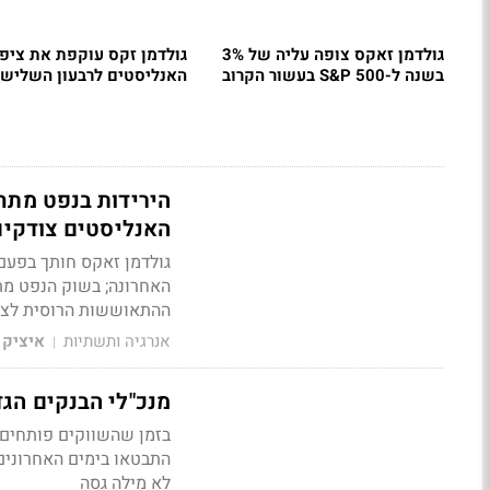
גולדמן זאקס צופה עליה של 3%
גולדמן זקס עוקפת את ציפי
בשנה ל-S&P 500 בעשור הקרוב
האנליסטים לרבעון השלישי
האנליסטים צודקים
גולדמן זאקס חותך בפעם
האחרונה; בשוק הנפט מת
ההתאוששות הרוסית לצד
אנרגיה ותשתיות
איציק 
|
מנכ"לי הבנקים הגד
בזמן שהשווקים פותחים 
התבטאו בימים האחרונים 
לא מילה גסה