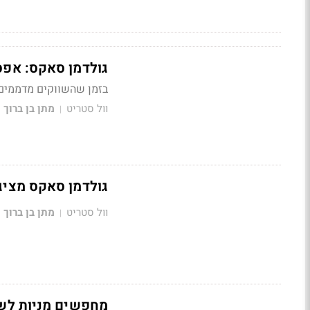
גולדמן סאקס: אפסייד של 11% ב-S&P500 -
בזמן שהשווקים מדממים, 
וול סטריט
מתן בן ברוך
|
גולדמן סאקס מציג: 
וול סטריט
מתן בן ברוך
|
מחפשים מניות לשו