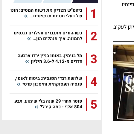
יותיו
1
ביהמ"ש מצדיק את רשות המסים: הונו
של בעלי חנויות תכשיטים...
תן לעקוב
2
כשההורים מתבגרים והילדים נכנסים
לתמונה: איך מנהלים הון...
3
תל בנימין: באותו בניין ירדו ארבעה
חדרים מ-4.12 ל-3.6 מיליון
4
שלושת רבדי הפנסיה: ביטוח לאומי,
פנסיה תעסוקתית וחיסכון פרטי
5
פוטר אחרי 29 שנה בלי שימוע, תבע
804 אלף - כמה קיבל?