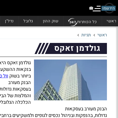
הירשמו
ראשי
שוק ההון
גלובל
נדל"ן
כל הכותרות
ראשי
תגיות
גולדמן זאקס
גולדמן זאקס היא
בנקאות ההשקעות
ביותר בשוק
וול 
הבנק מעורב
בעסקאות גדולות,
והמלצות של הבית
הכלכלה הגלובלי
הבנק מעורב בעסקאות
גדולות, בהנפקות ובניהול נכסים לגופים ולמשקיעים ברחב