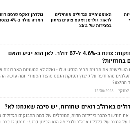
ות
האופטימיים הגדולים מתחילים
גולדמן זאקס פרסם דוחו
לדאוג: גולדמן זאקס צופים מיתון
המניה עולה ב-4% במסחר המוקדם
בסבירות של 25%
הירידות בנפט מתחזקות: צונח ב-4.6% ל-67 דולר. לאן הוא יגיע והאם
 בתחזיות?
 השלישית את תחזית מחיר הנפט שלו - ואלה לא הטעויות האחרונות ש
עלמים מההודעה על קיצוץ תפוקת הנפט מהצד הסעודי. ומה עושה ההו
 ההיצע?
יצחקי
12/06/2023
|
ולים בארה"ב רואים שחורות, יש סיבה שאנחנו לא?
את חודש דצמבר בירידות חדות, המנהלים של כמה מהבנקים הגדולים ב
על המצב של כלכלת ארה"ב ולגבי מה הוא הכיוון כרגע - מיתון זו כבר 