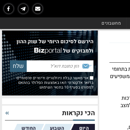
מחשבונים
הירשם לסיכום היומי של שוק ההון
ולמבזקים של
 בתחומי
המשפיעים
אני מאשר קבלת ניוזלטרים ודיוורים פרסומיים
בדואר אלקטרוני ו/או באמצעות הסלולר בהתאם
למפורט בסעיף 10 בתנאי השימוש
כות
מצב
הכי נקראות
,
היום
השבוע
החודש