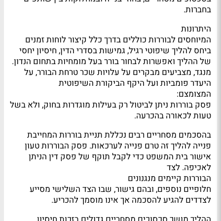
בחברות.
היתרונות
המיוחסים לבוררות כוללים בדרך כלל קיצור לוחות זמנים
ביחס להליך שיפוטי רגיל, גמישות בסדרי הדין, חיסיון יחסי
של ההליך ואפשרות לבחור בורר בעל מומחיות בתחום הנדון.
מנגד, מצביעים מבקרים על עלויות שכר טרחת הבורר, על
היעדר פומביות ועל היקף הביקורת השיפוטית
המצומצם:
פסק בוררות ניתן לביטול רק בעילות מוגדרות בחוק, ולא בשל
טעות לכאורה בהכרעה.
בהסכמים מסחריים רבים נכללת תניית בוררות המחייבת
פנייה להליך זה טרם פנייה לערכאות. פסק הבוררות טעון
אישור בית המשפט כדי לקבל תוקף של פסק דין הניתן
לאכיפה. לצד
הבוררות קיימים מנגנונים
חלופיים נוספים, ובהם גישור, שבו הצד השלישי מסייע
לצדדים להגיע להסכמה אך אינו מוסמך להכריע.
ההליך מושך סכסוכים מסחריים גדולים בזכות חיסיון,