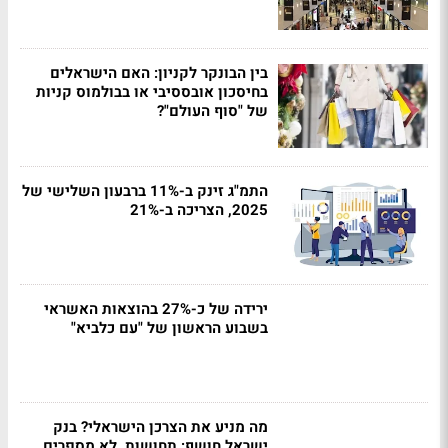
בין הבונקר לקניון: האם הישראלים
בחיסכון אובססיבי או בבולמוס קניות
של "סוף העולם"?
התמ"ג זינק ב-11% ברבעון השלישי של
2025, הצריכה ב-21%
ירידה של כ-27% בהוצאות האשראי
בשבוע הראשון של "עם כלביא"
מה מניע את הצרכן הישראלי? בנק
ישראל חושף: תחושות, לא מספרים