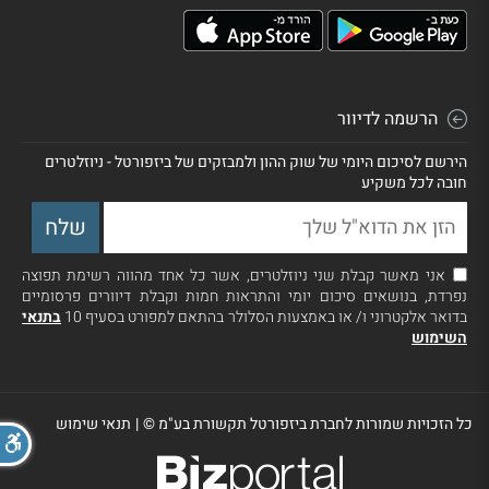
הרשמה לדיוור
הירשם לסיכום היומי של שוק ההון ולמבזקים של ביזפורטל - ניוזלטרים
חובה לכל משקיע
אני מאשר קבלת שני ניוזלטרים, אשר כל אחד מהווה רשימת תפוצה
נפרדת, בנושאים סיכום יומי והתראות חמות וקבלת דיוורים פרסומיים
בדואר אלקטרוני ו/ או באמצעות הסלולר בהתאם למפורט בסעיף 10
בתנאי
השימוש
כל הזכויות שמורות לחברת ביזפורטל תקשורת בע"מ ©
|
תנאי שימוש