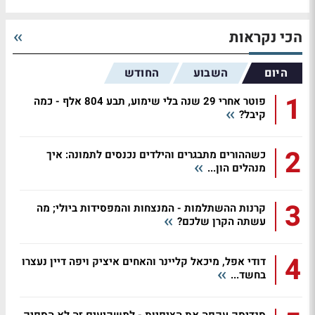
הכי נקראות
היום
השבוע
החודש
1
פוטר אחרי 29 שנה בלי שימוע, תבע 804 אלף - כמה
קיבל?
2
כשההורים מתבגרים והילדים נכנסים לתמונה: איך
מנהלים הון...
3
קרנות ההשתלמות - המנצחות והמפסידות ביולי; מה
עשתה הקרן שלכם?
4
דודי אפל, מיכאל קליינר והאחים איציק ויפה דיין נעצרו
בחשד...