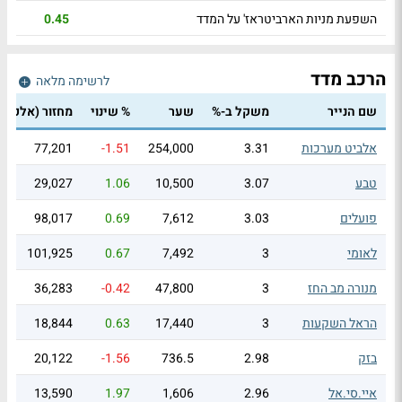
השפעת מניות הארביטראז' על המדד
0.45
הרכב מדד
לרשימה מלאה
שם הנייר
משקל ב-%
שער
% שינוי
מחזור
(אלפי ₪
אלביט מערכות
3.31
254,000
-1.51
77,201
טבע
3.07
10,500
1.06
29,027
פועלים
3.03
7,612
0.69
98,017
לאומי
3
7,492
0.67
101,925
מנורה מב החז
3
47,800
-0.42
36,283
הראל השקעות
3
17,440
0.63
18,844
בזק
2.98
736.5
-1.56
20,122
איי.סי.אל
2.96
1,606
1.97
13,590