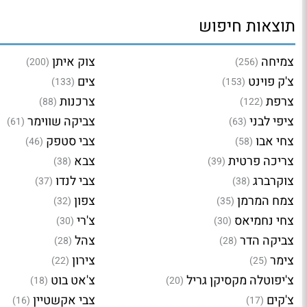
תוצאות חיפוש
צמיחה
צוק איתן
(200)
(256)
צ'ק פוינט
צים
(133)
(153)
צרפת
צרכנות
(88)
(122)
ציפי לבני
צביקה שווימר
(61)
(63)
צחי אבו
צבי סטפק
(46)
(58)
צריכה פרטית
צבא
(38)
(39)
צוקרברג
צבי לנדו
(37)
(38)
צמח המרמן
צפון
(32)
(35)
צחי נחמיאס
צ'רי
(30)
(30)
צביקה הדר
צהל
(28)
(28)
צימר
צירון
(22)
(25)
צ'יפוטלה מקסיקן גריל
צ'אט בוט
(18)
(20)
צ'קים
צבי אקשטיין
(16)
(17)