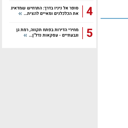
4
סופר אל ניניו בדרך: התרחיש שמדאיג
את הכלכלנים ומאיים להצית...
5
מחירי הדירות בפתח תקווה, רמת גן
וגבעתיים - עסקאות נדל"ן...