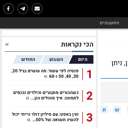
מחשבונים
הכי נקראות
היום
השבוע
החודש
 ניתן
1
פנסיה לפי עשור: מה עושים בגיל 20,
30, 40, 50 ו-60
2
כשההורים מתבגרים והילדים נכנסים
לתמונה: איך מנהלים הון...
ש
ת
3
וורן באפט: עם מיליון דולר הייתי יכול
להשיג תשואה של 50%...