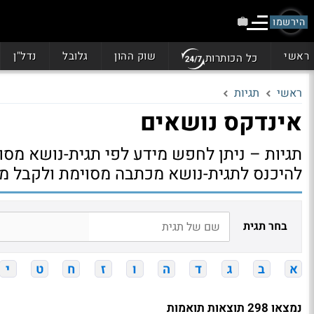
הירשמו
ראשי
שוק ההון
גלובל
נדל"ן
כל הכותרות
ראשי
תגיות
אינדקס נושאים
תגיות – ניתן לחפש מידע לפי תגית-נושא מסוי
להיכנס לתגית-נושא מכתבה מסוימת ולקבל מי
בחר תגית
א
ב
ג
ד
ה
ו
ז
ח
ט
י
נמצאו 298 תוצאות תואמות