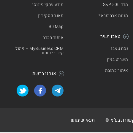
מדד 500 S&P
מידע עסקי פיננסי
מניות ארביטראז'
מאגר פסקי דין
BizMap
טאבו ישיר
איתור חברה
נסח טאבו
MyBusiness CRM – ניהול
קשרי לקוחות
תשריט בניין
איתור כתובת
אנחנו ברשת
קשורת בע"מ ©
|
תנאי שימוש