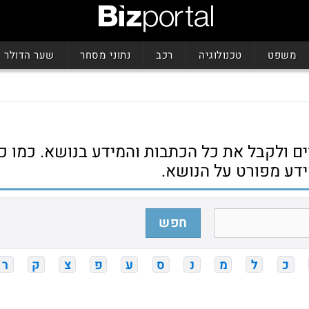
משפט
טכנולוגיה
רכב
נתוני מסחר
שער הדולר
ם ולקבל את כל הכתבות והמידע בנושא. כמו כן,
דע מפורט על הנושא.
חפש
כ
ל
מ
נ
ס
ע
פ
צ
ק
ר