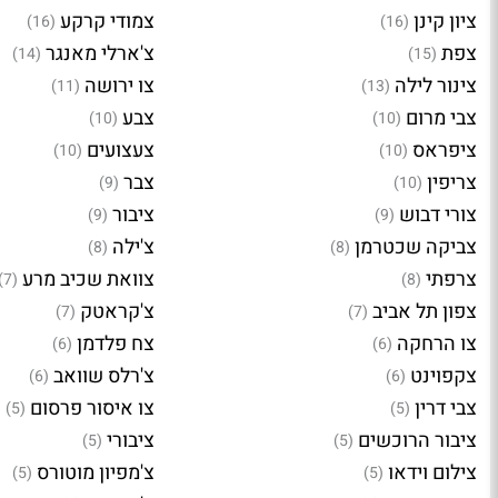
ציון קינן
צמודי קרקע
(16)
(16)
צפת
צ'ארלי מאנגר
(14)
(15)
צינור לילה
צו ירושה
(11)
(13)
צבי מרום
צבע
(10)
(10)
ציפראס
צעצועים
(10)
(10)
צריפין
צבר
(9)
(10)
צורי דבוש
ציבור
(9)
(9)
צביקה שכטרמן
צ'ילה
(8)
(8)
צרפתי
צוואת שכיב מרע
(7)
(8)
צפון תל אביב
צ'קראטק
(7)
(7)
צו הרחקה
צח פלדמן
(6)
(6)
צקפוינט
צ'רלס שוואב
(6)
(6)
צבי דרין
צו איסור פרסום
(5)
(5)
ציבור הרוכשים
ציבורי
(5)
(5)
צילום וידאו
צ'מפיון מוטורס
(5)
(5)