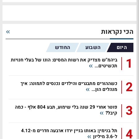
הכי נקראות
היום
השבוע
החודש
1
ביהמ"ש מצדיק את רשות המסים: הונו של בעלי חנויות
תכשיטים...
2
כשההורים מתבגרים והילדים נכנסים לתמונה: איך
מנהלים הון...
3
פוטר אחרי 29 שנה בלי שימוע, תבע 804 אלף - כמה
קיבל?
4
תל בנימין: באותו בניין ירדו ארבעה חדרים מ-4.12
ל-3.6 מיליון