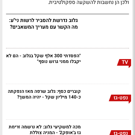
ולכן הן נחשבות להשקעה ספקולטיבית.
גלוב נדרשת להסביר לרשות ני"ע:
מה הקשר עם מעריך המשאבים?
"הפסדתי 300 אלף שקל בגלוב - הם לא
יקבלו ממני גרוש נוסף"
TV
קוברים כסף: גלוב שרפה מאז הנפקתה
כ-140 מיליון שקל - יהיה המשך?
נפט-גז
מכה למשקיעי גלוב: לא נרשמה זרימת
גז ב'אופק2' - המניה צוללת
נפט-גז