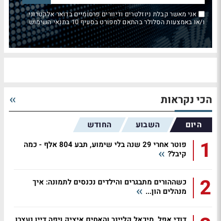
אני מאשר קבלת ניוזלטרים ודיוורים פרסומיים בדואר אלקטרוני
ו/או באמצעות הסלולר בהתאם למפורט בסעיף 10 בתנאי השימוש
הכי נקראות
היום
השבוע
החודש
1
פוטר אחרי 29 שנה בלי שימוע, תבע 804 אלף - כמה
קיבל?
2
כשההורים מתבגרים והילדים נכנסים לתמונה: איך
מנהלים הון...
דודי אפל, מיכאל קליינר והאחים איציק ויפה דיין נעצרו