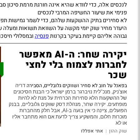
לנכסים אלה, כדי לוודא שהיא אינה חורגת מרמת סיכון סב
פנימי את שיעור החשיפה המרבי לנכסים
לא סחירים בתיק ההשקעות שלהם, כדי לשמר גמישות תפעו
היעדר מחיר שוק יומי מקשה על השוואת תשואות ומעלה ש
גבוהה אליהם קיימת בעיקר בקרנות
פנסיה
ובמסלולי חיסכו
יקירה שחר: ה-AI מאפשר
לחברות לצמוח בלי לחצי
שכר
בפאנל על חוב לא סחיר ושווקים גלובליים, הסבירה
דריה
אוצ'ניק, מנכ"לית נויברגר ברמן ישראל כי הבנת הסיכונים
של ההשקעות הלא סחירות הכרחית על מנת לא להיות
מופתעים.
יקירה שחר, מנהלת דסק שווקים גלובליים, בבנק
הפועלים
, ציינה כי אין בועה ב-AI, אבל חלק מהחברות
מוכרות חלום, והמשקיע צריך לדעת אם הוא מתחבר אליו
או לא
שוק ההון
אתי אפללו
|