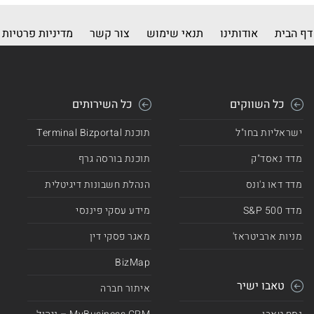
דף הבית
אודותינו
תנאי שימוש
צור קשר
מדיניות פרטיות
כל השווקים
כל השירותים
ישראליות בחו"ל
תוכנת Terminal Bizportal
מדד נאסד"ק
תוכנת בורסה גרף
מדד דאו ג'ונס
הנהלת חשבונות דיגיטלית
מדד 500 S&P
מידע עסקי פיננסי
מניות ארביטראז'
מאגר פסקי דין
BizMap
טאבו ישיר
איתור חברה