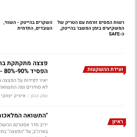
רשות המסים זורמת עם הטריק של
השקרים בהייטק - השווי,
המשקיעים בזמן המשבר בהייטק,
העובדים, התדמית
ה-SAFE
ועידת ההשקעות
הפסיד 90%-80% - זה יתגלגל לקופות ולקרנות"
יאיר לפידות על הפצצה 
לא סחירים ומה התשואה
שוק ההון
איציק יצחקי
|
"התשואה המלאכותי
ראיון
יריב מדר אסטרטג ההשקע