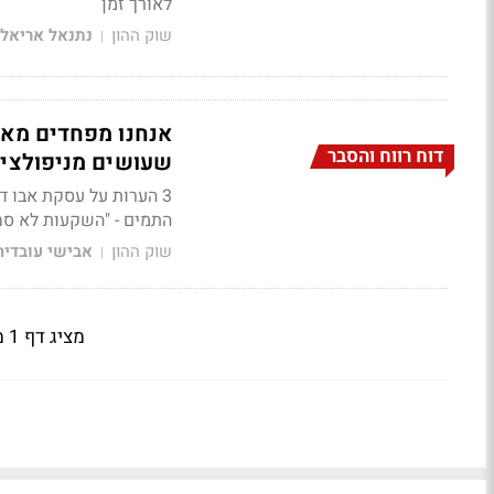
לאורך זמן
שוק ההון
נתנאל אריאל
|
אנחנו מפחדים מאב
דוח רווח והסבר
שעושים מניפולציו
3 הערות על עסקת אבו 
התמים - "השקעות לא סח
שוק ההון
אבישי עובדיה
|
מציג דף 1 מתוך 2