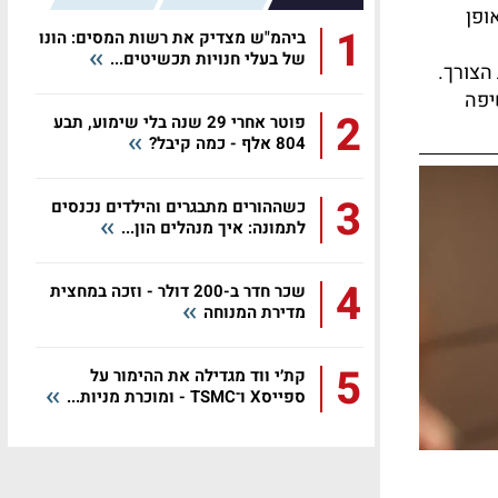
ופן
1
ביהמ"ש מצדיק את רשות המסים: הונו
של בעלי חנויות תכשיטים...
הצורך.
יפה
2
פוטר אחרי 29 שנה בלי שימוע, תבע
804 אלף - כמה קיבל?
3
כשההורים מתבגרים והילדים נכנסים
לתמונה: איך מנהלים הון...
4
שכר חדר ב-200 דולר - וזכה במחצית
מדירת המנוחה
5
קת׳י ווד מגדילה את ההימור על
ספייסX ו־TSMC - ומוכרת מניות...