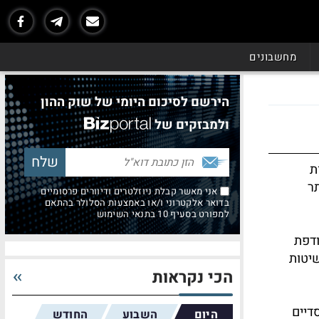
מחשבונים
הירשם לסיכום היומי של שוק ההון
ולמבזקים של
ת
תר
אני מאשר קבלת ניוזלטרים ודיוורים פרסומיים
בדואר אלקטרוני ו/או באמצעות הסלולר בהתאם
למפורט בסעיף 10 בתנאי השימוש
ודפת
שיטות
הכי נקראות
דיים
היום
השבוע
החודש