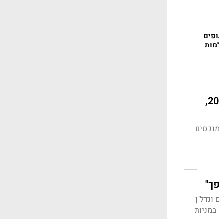
ופים
מות
פצצה מתקתקת בחסכונות שלכם - "מי שהשקיע בסטארטאפים ב-2020-21,
מנכסים
ך"
ונדל"ן
בארה"ב; על "הפצצה" בתיקים של הגופים עם השקעות לא סחירות כאלו; ועל תשואה של 7%-8% במניות