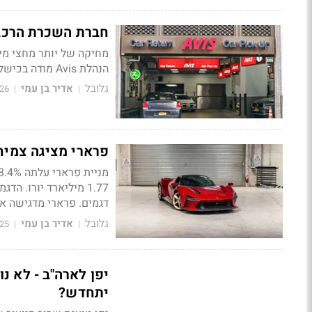
חברת השכרת הרכב ש
מחיקה של יותר מחצי מיל
הנהלת Avis מודה בכישלון תפעולי ומציגה אסטרטגיה זהירה לשנת 2026
גלובל
אדיר בן עמי
26
|
|
פרארי מציגה צמיח
1.77 מיליארד יורו. 
דגמים. פרארי מדגישה את
גלובל
אדיר בן עמי
25
|
|
יתחדש?