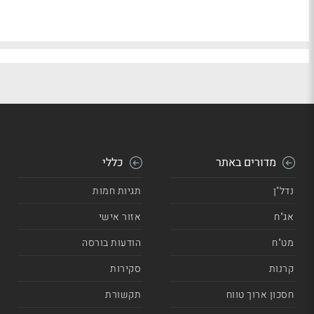
מדורים באתר
כללי
נדל"ן
תגיות חמות
אג"ח
אזור אישי
מט"ח
הודעות בורסה
קרנות
סקירות
חסכון ארוך טווח
תקשורת