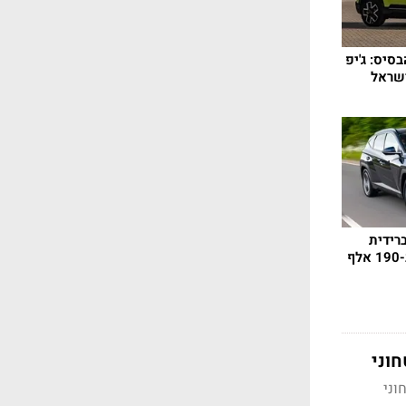
 הבסיס: ג'יפ
שראל
רידית
לטוסון, המחיר מתחיל ב-190 אלף
וני
הביטחוני