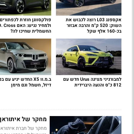
אקספנג L03 רוצה לכבוש את
פולקסווגן חוזרת לכפתורים
השוק: 520 ק"מ והרבה אבזור
בכ-160 אלף שקל
החשמלית שחיכו לה?
למבורגיני מציגה Urus חדש עם
ב.מ.וו X5 החדש יגיע עם בנ
812 כ"ס והנעה היברידית
דיזל, חשמל וגם מימן
מחקר של איתוראן 