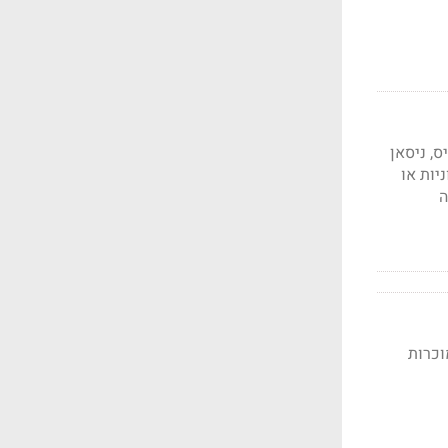
טלנטיס, ניסאן
יות או
ה
B. לצד הגרסאות המוכרות