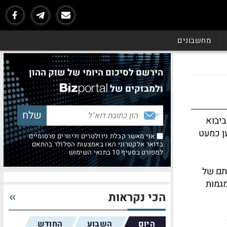
מחשבונים
הירשם לסיכום היומי של שוק ההון
ולמבזקים של
ביבוא
ן כמעט
אני מאשר קבלת ניוזלטרים ודיוורים פרסומיים
בדואר אלקטרוני ו/או באמצעות הסלולר בהתאם
למפורט בסעיף 10 בתנאי השימוש
תם של
מגמות
הכי נקראות
היום
השבוע
החודש