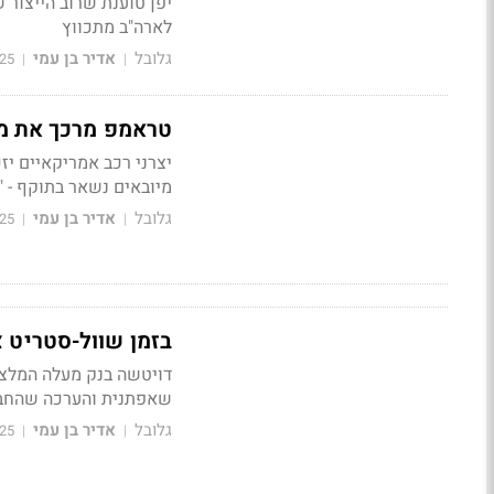
יפן טוענת שרוב הייצור 
לארה"ב מתכווץ
גלובל
אדיר בן עמי
25
|
|
טראמפ מרכך את מד
מיובאים נשאר בתוקף - 
גלובל
אדיר בן עמי
25
|
|
בזמן שוול-סטריט צו
שאפתנית והערכה שהחבר
גלובל
אדיר בן עמי
25
|
|