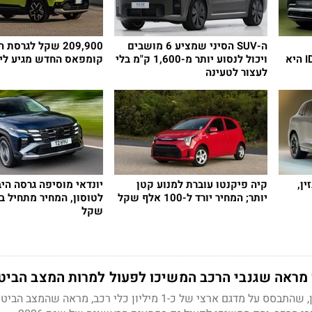
ה-SUV הסיני שמציע 6 מושבים
209,900 שקל לגרסת
ולמחיר נגיש: האם ID. Cross היא
ויכול לנסוע יותר מ-1,600 ק"מ בלי
קומפאס החדש מגיע לי
לעצור לטעינה
זין,
קיה פיקנטו עוברת למנוע קטן
יונדאי מוסיפה גרסה היב
יותר; המחיר יורד ל-100 אלף שקל
שקל
מראה שגנבי הרכב המשיכו לפעול למרות המצב הביטח
מחקר של חברת איתוראן, שהתבסס על מדגם ארצי של כ-1 מיליון כלי רכב, מראה שהמצב 