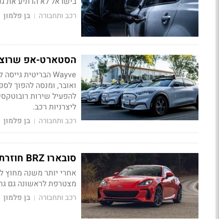
בישראל לא הרתיע את גנבי
רכב ותחבורה
בן פלמון
|
הסטארט-אפ שרוצה לעקוף את טסל
ואובר, ומנסה להפוך לספק
להפעיל שירות רובוטקסי
ליצרניות רכב.
רכב ותחבורה
בן פלמון
|
סובארו BRZ חוזרת לישראל
מצטרפת לראשונה גם גרסת tS עם שדרוגים למתלים, לבלמים ולהתנהג
רכב ותחבורה
בן פלמון
|