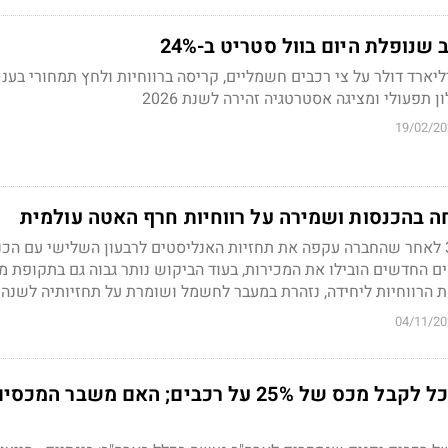
נופלת היום בוול סטריט ב-24%
יארד דולר על צי רכבים חשמליים, קריסה ברווחיות ולחץ תמחורי בענף
19/02/20
ה בהכנסות ושמירה על רווחיות חרף האטה עולמית
מניית פרארי עלתה 3.4% לאחר שהחברה עקפה את תחזיות האנליסטים לרבעון השלישי עם 
הדגמים החדשים הובילו את המכירות, בעוד הביקוש נותר גבוה גם בתקופת מ
 הרווחיות ליחידה, נזהרת במעבר לחשמל ושומרת על תחזיותיה לשנה 
04/11/20
יפן לארה"ב - לא נוכל לקבל מכס של 25% על רכבים; האם משבר המכס