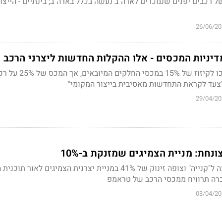
של רכבים יפנים שנמכרים לארה"ב נעשה בכלל בארה"ב; בינתיים - הייצו
26/06/20
יניות המכסים - אלו ההקלות החדשות ליצרני הרכב
יצרני רכב אמריקאיים יזכו לקיזוז של 15% במכסי החלקים
"צעד לקראת התחדשות מאסיבית בייצור המקומי"
29/04/20
נחת: מניית הצמיגים שמזנקת ב-10%
דויטשה בנק מעלה המלצה ל"קנייה" וצופה זינוק של 41% במניית יצרנית הצמיגים לאו
ה תרוויח ממכסי הרכב של טראמפ
03/04/20