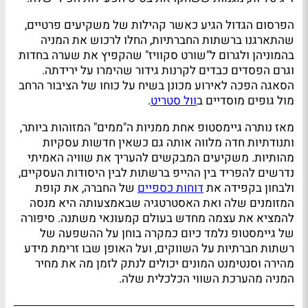
הפרסום הגדול הגיע כאשר קהילות של משקיעים פרטיים,
שהתארגנו ברשתות החברתיות, החלו לרכוש את המניה
בהמוניהן ולגרום ל"שורט סקוויז" שהקפיץ את שערה בחדות
וגרם הפסדים כבדים לקרנות גידור שהימרו על ירידתה.
הסאגה הפכה לאירוע מכונן בשיח על כוחו של הציבור הרחב
מול גופים מוסדיים ב
וול סטריט
.
מאז נותרה גיימסטופ אחת ממניות ה"ממים" המזוהות ביותר,
ותנודתיות חדה מלווה אותה גם כשאין חדשות עסקיות
מהותיות. משקיעים המבקשים להעריך את שוויה האמיתי
נדרשים להפריד בין ההייפ ברשתות לבין היסודות העסקיים,
ולבחון בקפידה את
דוחות כספיים
של החברה, את קופת
המזומנים שלה ואת האסטרטגיה שבאמצעותה היא מנסה
להמציא את עצמה מחדש בעולם קמעונאי משתנה. סיפורה
של גיימסטופ נלמד כיום כמקרה בוחן על ההשפעה של
רשתות חברתיות על השווקים, ועל האופן שבו זרימת מידע
מהירה וסנטימנט המונים יכולים לנתק לזמן מה את מחיר
המניה מהערכת השווי הכלכלית שלה.