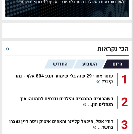
ו/או באמצעות הסלולר בהתאם למפורט בסעיף 10 בתנאי השימוש
הכי נקראות
היום
השבוע
החודש
1
פוטר אחרי 29 שנה בלי שימוע, תבע 804 אלף - כמה
קיבל?
2
כשההורים מתבגרים והילדים נכנסים לתמונה: איך
מנהלים הון...
3
דודי אפל, מיכאל קליינר והאחים איציק ויפה דיין נעצרו
בחשד...