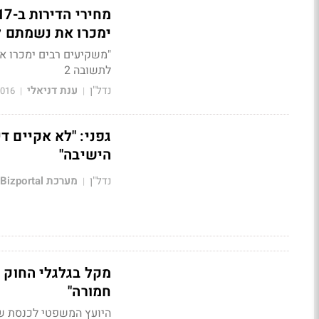
ימכרו את נשמתם ל
"משקיעים רבים ימכרו א
לתשובה 2
נדל"ן
ענת דניאלי
2016
|
|
גפני: "לא אקיים ד
הישיבה"
נדל"ן
מערכת Bizportal
|
מקל בגלגלי החוק ל
חמורה"
היועץ המשפטי לכנסת שי