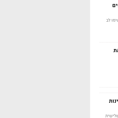
ם רבים
מו לב
ת
נות
שלישית