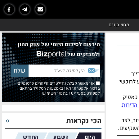
מחשבונים
הירשם לסיכום היומי של שוק ההון
ולמבזקים של
יור
 לרוכשי
אני מאשר קבלת ניוזלטרים ודיוורים פרסומיים
בדואר אלקטרוני ו/או באמצעות הסלולר בהתאם
למפורט בסעיף 10 בתנאי השימוש
 כאפיק
הדירות
.
הכי נקראות
ר, לצד
משקיעים.
היום
השבוע
החודש