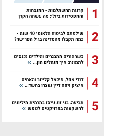
1
קרנות ההשתלמות - המנצחות
והמפסידות ביולי; מה עשתה הקרן
שלכם?
2
שילמתם לביטוח הלאומי 40 שנה -
כמה תקבלו מהמדינה בגיל הפרישה?
3
כשההורים מתבגרים והילדים נכנסים
לתמונה: איך מנהלים הון...
4
דודי אפל, מיכאל קליינר והאחים
איציק ויפה דיין נעצרו בחשד...
5
תביעה: בני זוג גייסו בתרמית מיליונים
להשקעות בפרויקטים לנופש