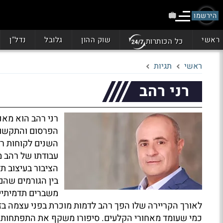
הירשמו
ראשי
שוק ההון
גלובל
נדל"ן
כל הכותרות
ראשי
תגיות
רני רהב
רני רהב הוא מאנ
הפרסום והתקשורת
השנים לקוחות רב
עבודתו של רהב מ
הציבור בעיצוב ת
בין הגורמים שהם
משברים תדמיתיי
לאורך הקריירה שלו הפך רהב לדמות מוכרת בפני עצמה ב
כמי שעומד מאחורי הקלעים. סיפורו משקף את התפתחות ע