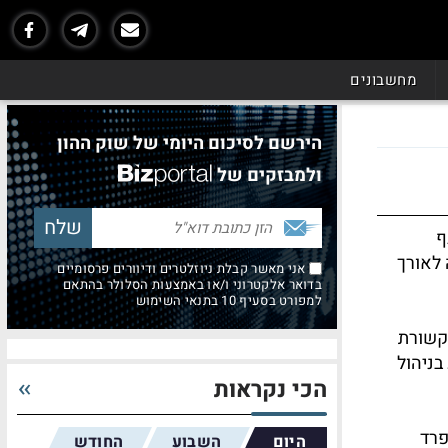
מחשבונים
הירשם לסיכום היומי של שוק ההון
ולמבזקים של
ף
 לאורך
אני מאשר קבלת ניוזלטרים ודיוורים פרסומיים
בדואר אלקטרוני ו/או באמצעות הסלולר בהתאם
למפורט בסעיף 10 בתנאי השימוש
תקשורת
בניהול
הכי נקראות
פרד
היום
השבוע
החודש