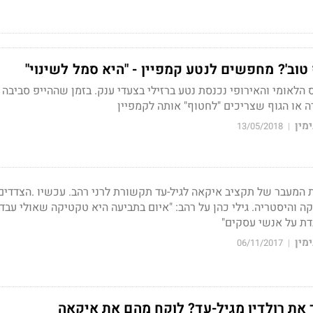
 טוב'? מחפשים לנטע קמפיין - "היא סמל לשינוי"
 הלאומי והאירופי נכנסת נטע ברזילי בצעדי ענק. בזמן שההייפ סביבה 
ה או הגוף שצריכים "לחטוף" אותה לקמפיין
מין
13/05/2018
|
ת המעבר של תקציב איקאה לגיל-עד תקשורת לרני רהב. עכשיו .הצדדים
ה והיסטריה. גילי כהן על רהב: "איום בתביעה היא טקטיקה שאולי עבדה
דת על אנשי עסקים"
מין
06/11/2017
|
 את רולדין מגיל-עד? לוקח מהם את איקאה