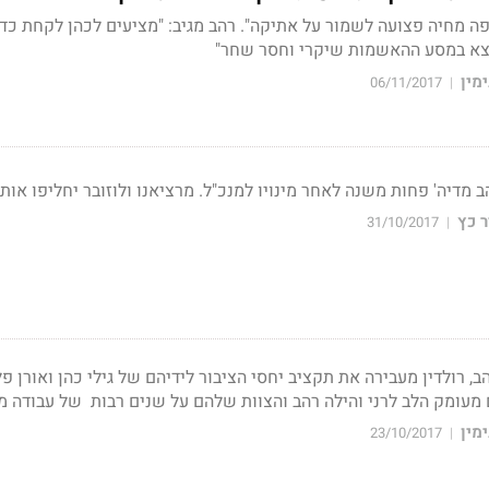
צפה מחיה פצועה לשמור על אתיקה". רהב מגיב: "מציעים לכהן לקחת כד
וצא במסע ההאשמות שיקרי וחסר שחר"
מין
06/11/2017
|
הב מדיה' פחות משנה לאחר מינויו למנכ"ל. מרציאנו ולוזובר יחליפו אותו
 כץ
31/10/2017
|
רני רהב, רולדין מעבירה את תקציב יחסי הציבור לידיהם של גילי כהן ואורן פ
 מעומק הלב לרני והילה רהב והצוות שלהם על שנים רבות של עבודה 
מין
23/10/2017
|