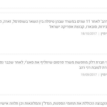
אמיגה-סער מגיעה מ'רני רהב' לאחר 11 שנים במשרד שבהן טיפלה בין השאר בשופרסל, זארה
ירות, סובארו, קבוצת אפריקה ישראל
מין
18/10/2017
|
י חברת דלק מחפשת משרד פרסום שיחליף את סאצ'י, לאחר שכבר נפ
ת לטובת רני רהב
מין
19/09/2017
|
בוצה הכוללת את תחומי הספנות, הנדל"ן והמלונאות וכן תלווה אישי