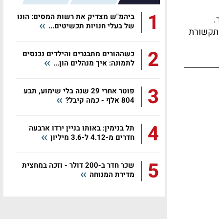
1
ביהמ"ש מצדיק את רשות המסים: הונו
.
של בעלי חנויות תכשיטים...
התקשורת
2
כשההורים מתבגרים והילדים נכנסים
לתמונה: איך מנהלים הון...
3
פוטר אחרי 29 שנה בלי שימוע, תבע
804 אלף - כמה קיבל?
4
תל בנימין: באותו בניין ירדו ארבעה
חדרים מ-4.12 ל-3.6 מיליון
5
שכר חדר ב-200 דולר - וזכה במחצית
מדירת המנוחה