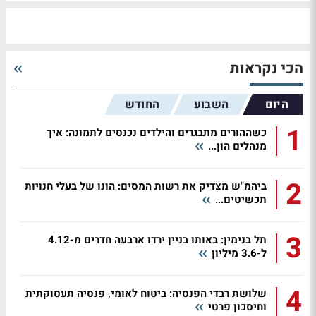
הכי נקראות
היום
השבוע
החודש
1
כשההורים מתבגרים והילדים נכנסים לתמונה: איך
מנהלים הון...
2
ביהמ"ש מצדיק את רשות המסים: הונו של בעלי חנויות
תכשיטים...
3
תל בנימין: באותו בניין ירדו ארבעה חדרים מ-4.12
ל-3.6 מיליון
4
שלושת רבדי הפנסיה: ביטוח לאומי, פנסיה תעסוקתית
וחיסכון פרטי