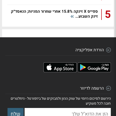
5
ספייס X זינקה 15.8% אחרי שחרור המניות; הנאסד״ק
זינק השבוע...
הורדת אפליקציה
הרשמה לדיוור
הירשם לסיכום היומי של שוק ההון ולמבזקים של ביזפורטל - ניוזלטרים
חובה לכל משקיע