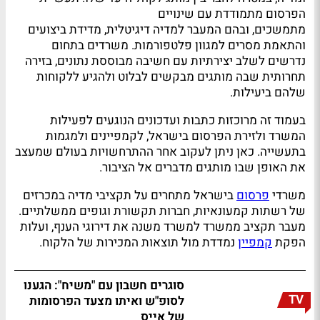
הפרסום מתמודדת עם שינויים
מתמשכים, ובהם המעבר למדיה דיגיטלית, מדידת ביצועים
והתאמת מסרים למגוון פלטפורמות. משרדים בתחום
נדרשים לשלב יצירתיות עם חשיבה מבוססת נתונים, בזירה
תחרותית שבה מותגים מבקשים לבלוט ולהגיע ללקוחות
שלהם ביעילות.
בעמוד זה מרוכזות כתבות ועדכונים הנוגעים לפעילות
המשרד ולזירת הפרסום בישראל, לקמפיינים ולמגמות
בתעשייה. כאן ניתן לעקוב אחר ההתרחשויות בעולם שמעצב
את האופן שבו מותגים מדברים אל הציבור.
משרדי
פרסום
בישראל מתחרים על תקציבי מדיה במכרזים
של רשתות קמעונאיות, חברות תקשורת וגופים ממשלתיים.
מעבר תקציב ממשרד למשרד משנה את דירוגי הענף, ועלות
הפקת
קמפיין
נמדדת מול תוצאות המכירות של הלקוח.
סוגרים חשבון עם "משיח": הגענו
TV
לסופ"ש ואיתו מצעד הפרסומות
של אייס