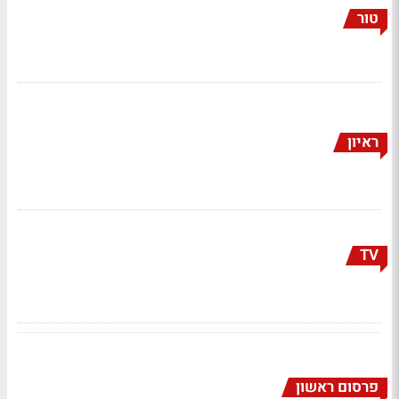
טור
ראיון
TV
פרסום ראשון