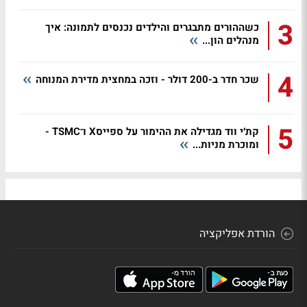
3
כשההורים מתבגרים והילדים נכנסים לתמונה: איך
מנהלים הון...
4
שכר חדר ב-200 דולר - וזכה במחצית מדירת המנוחה
5
קת׳י ווד מגדילה את ההימור על ספייסX ו־TSMC -
ומוכרת מניות...
הורדת אפליקציה