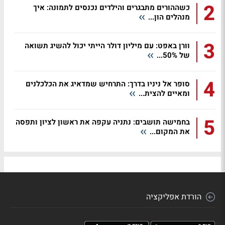
2
כשההורים מתבגרים והילדים נכנסים לתמונה: איך
מנהלים הון...
3
וורן באפט: עם מיליון דולר הייתי יכול להשיג תשואה
של 50%...
4
סופר אל ניניו בדרך: התרחיש שמדאיג את הכלכלנים
ומאיים להצית...
5
בחמישה תושבים: נתניה עקפה את ראשון לציון ותפסה
את המקום...
הורדת אפליקציה