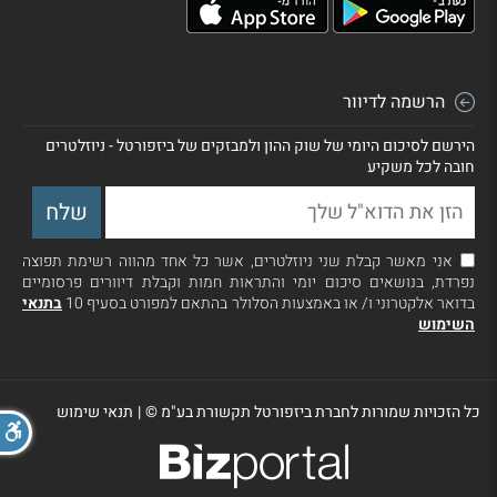
הרשמה לדיוור
הירשם לסיכום היומי של שוק ההון ולמבזקים של ביזפורטל - ניוזלטרים
חובה לכל משקיע
אני מאשר קבלת שני ניוזלטרים, אשר כל אחד מהווה רשימת תפוצה
נפרדת, בנושאים סיכום יומי והתראות חמות וקבלת דיוורים פרסומיים
בדואר אלקטרוני ו/ או באמצעות הסלולר בהתאם למפורט בסעיף 10
בתנאי
השימוש
כל הזכויות שמורות לחברת ביזפורטל תקשורת בע"מ ©
|
תנאי שימוש