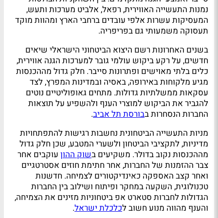
נמנות התעשייה האווירית, רפאל, אלביט מערכות ותעש,
המעסיקות עשרות אלפי עובדים ברחבי הארץ ומהוות מוקד
תעסוקה משמעותי גם בפריפריה.
בשנים האחרונות רשם היצוא הביטחוני הישראלי שיאים
חדשים, על רקע ביקוש עולמי גובר למערכות הגנה אווירית,
כלים בלתי מאוישים ופתרונות סייבר. חלק גדול מההכנסות
מגיע מלקוחות באירופה, באסיה ובמדינות המפרץ, לצד
עסקאות ממשלתיות גדולות. מתחים גאופוליטיים נוטים
להגביר את הביקוש למוצרי הענף ולהשפיע על תוצאות
החברות הנסחרות ב
בורסת תל אביב
.
מניות התעשייה הביטחונית נחשבות רגישות להתפתחויות
מדיניות, לתקציבי הביטחון ולשערי המטבע, שכן חלק גדול
מההכנסות נקוב בדולר. משקיעים ב
שוק ההון
עוקבים אחר
צבר ההזמנות של החברות, אחר חתימת חוזים אסטרטגיים
ואחר קצב האספקה כאינדיקטורים לצמיחה. חדשנות
טכנולוגית, השקעה במחקר ופיתוח ושילוב בין החברות
הגדולות לחברות סטארט אפ ביטחוניות מזינים את הצמיחה,
והענף מהווה מנוע חשוב ל
כלכלת ישראל
.