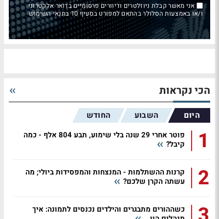
אני מאשר קבלת ניוזלטרים ודיוורים פרסומיים בדואר אלקטרוני
ו/או באמצעות הסלולר בהתאם למפורט בסעיף 10 בתנאי השימוש
הכי נקראות
היום
השבוע
החודש
1
פוטר אחרי 29 שנה בלי שימוע, תבע 804 אלף - כמה
קיבל?
2
קרנות ההשתלמות - המנצחות והמפסידות ביולי; מה
עשתה הקרן שלכם?
3
כשההורים מתבגרים והילדים נכנסים לתמונה: איך
מנהלים הון...