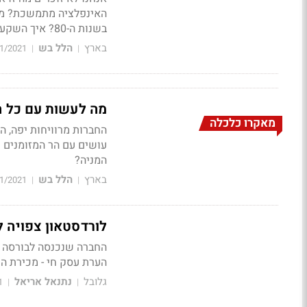
האינפלציה מתמשכת? מה 
בשנות ה-80? איך השקעה במניות ערך משתווה לגידור אינפלציה בזהב, בסחורות או בביטקוין?
בארץ
הלל בש
1/2021
|
|
מה לעשות עם כל ה
מאקרו כלכלה
החברות מרוויחות יפה, ה
עושים עם הר המזומנים 
המניה?
בארץ
הלל בש
1/2021
|
|
לורדסטאון צפויה למכור מפעל ל-xconn
הערת עסק חי - מכירת ה
גלובל
נתנאל אריאל
1
|
|