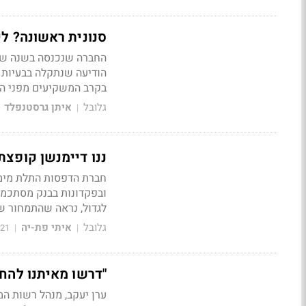
סנונית ראשונה? ל
החברה שנכנסה בשנה שע
הודיעה שנתקלה בבעיות 
בקרב המשקיעים מפני הי
גלובל
איתן גרסטנפלד
|
ננו דיימנשן קופצת ב-13% - עדיין 95% מהשווי הם המזו
לגדול, נראה שהתמחור של
גלובל
איתי פת-יה
021
|
|
"דרשו מאיתנו להחר
ערן יעקב, מנהל רשות המ