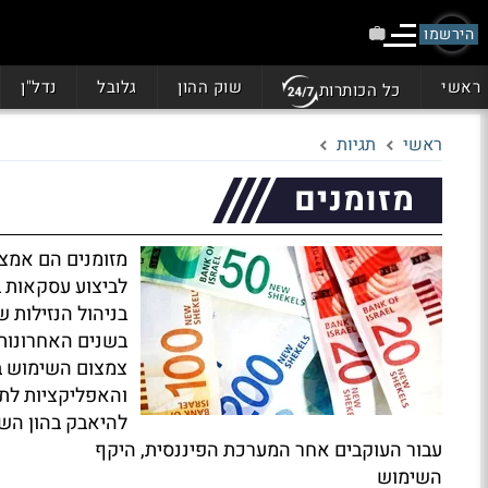
הירשמו
ראשי
שוק ההון
גלובל
נדל"ן
כל הכותרות
ראשי
תגיות
מזומנים
מזומנים הם אמצ
לביצוע עסקאות ב
בניהול הנזילות ש
בשנים האחרונות
צמצום השימוש ב
והאפליקציות לתש
להיאבק בהון הש
עבור העוקבים אחר המערכת הפיננסית, היקף
השימוש