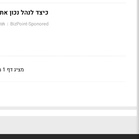
כיצד לנהל נכון את
BizPoint-Sponored
תוכ
|
מציג דף 1 מתוך 3