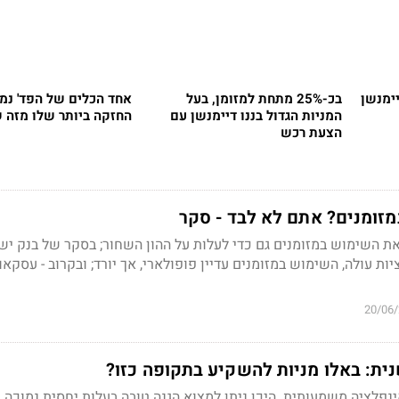
ימנשן
בכ-25% מתחת למזומן, בעל
אחד הכלים של הפד' נמ
המניות הגדול בננו דיימנשן עם
החזקה ביותר שלו מזה 
הצעת רכש
זומנים? אתם לא לבד - סקר
ת השימוש במזומנים גם כדי לעלות על ההון השחור; בסקר של בנק יש
ת עולה, השימוש במזומנים עדיין פופולארי, אך יורד; ובקרוב - עסקאו
20/06
ית: באלו מניות להשקיע בתקופה כזו?
אינפלציה משמעותית. היכן ניתן למצוא הגנה טובה בעלות יחסית נמוכה. 