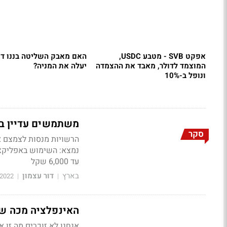
אפקט SVB - מטבע USDC,
האם מאבק השליטה בננו די
המוצמד לדולר, מאבד את ההצמדה
יעלה את המניה?
ונופל ב-10%
משתמשים עדיין במ
סקר
הרשויות מנסות לצמצם א
נמצא: השימוש באפליקציו
עד 6,000 שקל
בארץ
דור עצמון
/2022
|
|
האינפלציה מכה שנ
אנחנו לא זוכרים מה זו 