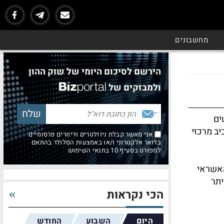
מחשבונים
הירשם לסיכום היומי של שוק ההון
ולמבזקים של
ים
יב מרכזי
אני מאשר קבלת ניוזלטרים ודיוורים פרסומיים
בדואר אלקטרוני ו/או באמצעות הסלולר בהתאם
למפורט בסעיף 10 בתנאי השימוש
האשראי
יתר
הכי נקראות
היום
השבוע
החודש