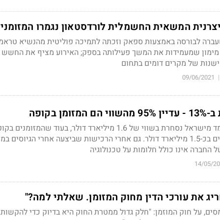
יצרנית המשאית החשמלית לורדסטאון נגמרו המזומני
ברה לבורסה באמצעות ספאק וזכתה לתמיכה פוליטית מהנשיא טראמ
מימון שמעמידות את המשך פעילותה בספק; האירוע מציף את החשש ה
שנות של מקרים דומים בתחום
09/06/2021
|
מן בקופה
חברת הדפסות התלת מימד מישראל נסחרת בשווי של 1.6 מיליארד דולר, בעוד שהמזומנים ב
ובפקדונות בבנק מסתכמים בכ-1.5 מיליארד דולר. גם אחרי הרכישות שביצעה אחרי הגיוסים 
 החברה אינו כולל חלומות על טכנולוגיה
14/05/2
יג את עורכי הדין מחוק המזומן. שאלתי למה?"
סים, על חוק המוזמן: "חלק גדול ממטרת החוק היא בדיוק כדי להקשות