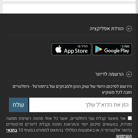
הורדת אפליקציה
הרשמה לדיוור
הירשם לסיכום היומי של שוק ההון ולמבזקים של ביזפורטל - ניוזלטרים
חובה לכל משקיע
אני מאשר קבלת שני ניוזלטרים, אשר כל אחד מהווה רשימת תפוצה
נפרדת, בנושאים סיכום יומי והתראות חמות וקבלת דיוורים פרסומיים
בדואר אלקטרוני ו/ או באמצעות הסלולר בהתאם למפורט בסעיף 10
בתנאי
השימוש