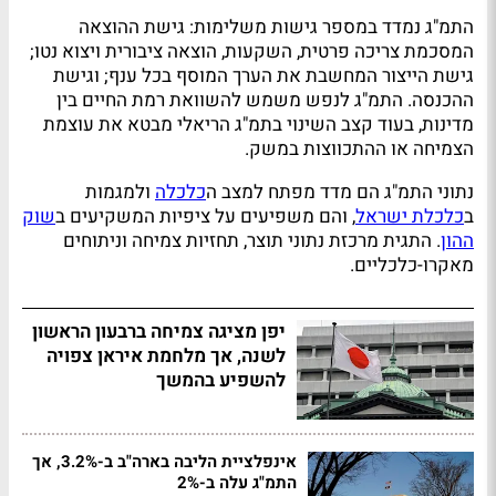
התמ"ג נמדד במספר גישות משלימות: גישת ההוצאה
המסכמת צריכה פרטית, השקעות, הוצאה ציבורית ויצוא נטו;
גישת הייצור המחשבת את הערך המוסף בכל ענף; וגישת
ההכנסה. התמ"ג לנפש משמש להשוואת רמת החיים בין
מדינות, בעוד קצב השינוי בתמ"ג הריאלי מבטא את עוצמת
הצמיחה או ההתכווצות במשק.
נתוני התמ"ג הם מדד מפתח למצב ה
כלכלה
ולמגמות
ב
כלכלת ישראל
, והם משפיעים על ציפיות המשקיעים ב
שוק
ההון
. התגית מרכזת נתוני תוצר, תחזיות צמיחה וניתוחים
מאקרו-כלכליים.
יפן מציגה צמיחה ברבעון הראשון
לשנה, אך מלחמת איראן צפויה
להשפיע בהמשך
אינפלציית הליבה בארה"ב ב-3.2%, אך
התמ"ג עלה ב-2%