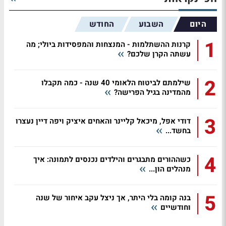
היום
השבוע
החודש
1
קרנות ההשתלמות - המנצחות והמפסידות ביולי; מה
עשתה הקרן שלכם?
2
שילמתם לביטוח הלאומי 40 שנה - כמה תקבלו
מהמדינה בגיל הפרישה?
3
דודי אפל, מיכאל קליינר והאחים איציק ויפה דיין נעצרו
בחשד...
4
כשההורים מתבגרים והילדים נכנסים לתמונה: איך
מנהלים הון...
5
בנה קומה בלי היתר, אך ניצל עקב איחור של שנה
וחודשיים