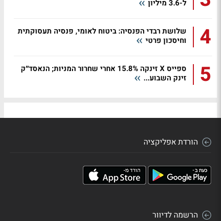
ל-3.6 מיליון
4
שלושת רבדי הפנסיה: ביטוח לאומי, פנסיה תעסוקתית
וחיסכון פרטי
5
ספייס X זינקה 15.8% אחרי שחרור המניות; הנאסד״ק
זינק השבוע...
הורדת אפליקציה
הרשמה לדיוור