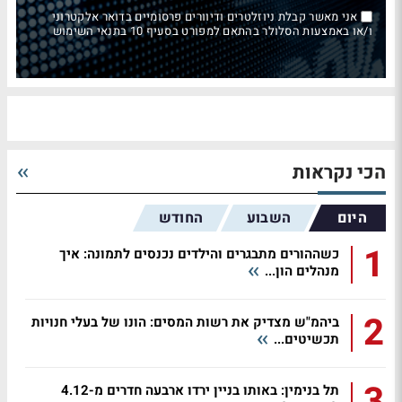
אני מאשר קבלת ניוזלטרים ודיוורים פרסומיים בדואר אלקטרוני
ו/או באמצעות הסלולר בהתאם למפורט בסעיף 10 בתנאי השימוש
הכי נקראות
היום
השבוע
החודש
1
כשההורים מתבגרים והילדים נכנסים לתמונה: איך
מנהלים הון...
2
ביהמ"ש מצדיק את רשות המסים: הונו של בעלי חנויות
תכשיטים...
3
תל בנימין: באותו בניין ירדו ארבעה חדרים מ-4.12