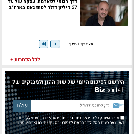
דרך הגומי לפארמה: עסקה של עד
37 מיליון דולר לטופ גאם בארה״ב
מציג דף 1 מתוך 11
לכל הכתבות +
הירשם לסיכום היומי של שוק ההון ולמבזקים של
אני מאשר קבלת ניוזלטרים ודיוורים פרסומיים בדואר אלקטרוני
ו/או באמצעות הסלולר בהתאם למפורט בסעיף 10 בתנאי השימוש