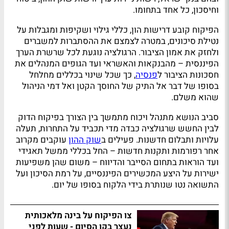
וחיסכון, כל אחד בתחומו.
הפיקוח קובע דרישות הון, כללי גילוי ושקיפות ומגבלות על
נטילת סיכונים, במטרה לצמצם את ההסתברות למשברים
ולחזק את אמון הציבור. הרגולציה נוגעת לכל שרשרת הערך
הפיננסית – מהבנקאות והאשראי ועד הגופים המנהלים את
חסכונות הציבור ל
פנסיה
, כך שכל שינוי בכללים מחלחל
בסופו של דבר אל התיק של החוסך הקטן ואל דמי הניהול
שהוא משלם.
סביב הנושא מתנהל ויכוח מתמשך בין הצורך בפיקוח הדוק
לבין החשש שרגולציה כבדה מדי תכביד על התחרות, תעלה
עלויות ותבלום חדשנות. פעילים ב
שוק ההון
עוקבים מקרוב
אחר רפורמות ותקנות חדשות – החל בכללי ממשל תאגידי
ועד הוראות בתחום הסייבר והדיווח – משום שהן משפיעות
ישירות על היצע המכשירים הפיננסיים, על רמת הסיכון ועל
התשואה נטו שנותרת בידי הלקוח בסופו של יום.
צו הפיקוח על בינה מלאכותית
נעצר בקו הסיום - שעות לפני