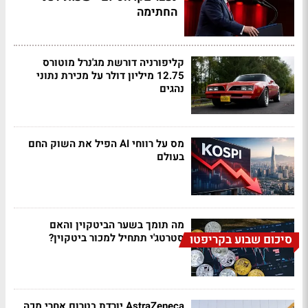
החתימה
קליפורניה דורשת מג'נרל מוטורס
12.75 מיליון דולר על מכירת נתוני
נהגים
מס על רווחי AI הפיל את השוק החם
בעולם
מה תומך בשער הביטקוין והאם
סטרטג'י תתחיל למכור ביטקוין?
סיכום שבוע בקריפטו
AstraZeneca יורדת בטרום אחרי מכה