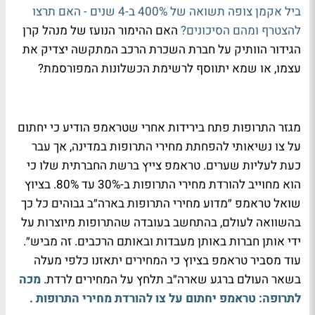
ביל אקמן צופה תשואה של 400% ב-4 שנים - האם תרצו
להצטרף ומהם הסיכונים?
האם ההימור הנועז של מנהל קרן
הגידור הוותיק על חברת השכרת הרכב המתקשה יצדיק את
עצמו, או שמא יתווסף לרשימת הכשלונות המפורסמת?
מגזר התרופות פתח בירידות אחרי שטראמפ הודיע כי יחתום
על צו נשיאותי להפחתת מחירי התרופות במדינה, אך עבר
כעת לעליות שערים. טראמפ צייץ ברשת החברתית שלו כי
הוא מחוייב להורדת מחירי התרופות ב-30% עד 80%. בציוץ
שואל טראמפ ״מדוע מחירי התרופות בארה״ב גבוהים כל כך
בהשוואה לעולם, בהתחשב בעובדה שהתרופות מיוצרות על
ידי אותן חברות באותן מעבדות ובאותם הרכבים. זה מביש״.
עוד מסביר טראמפ בציוץ כי המחירים יתאזנו כלפי מעלה
בשאר העולם ברגע שארה״ב תלחץ על המחירים לרדת.
מכה
לתרופה: טראמפ יחתום על צו להורדת מחירי התרופות .