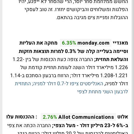
החשש ממלחמת סחר יוסר, הרי שהסחר לא ייפגע, יהיו
הפלגות ומשלוחים והביקושים יחזרו. זה טוב לעסקי
ההובלות ומניית צים מגיבה בהתאם.
מאנדיי
מחקה את העליות
6.35%
monday.com
וסיימה בעלייה קלה של 0.3% למרות תוצאות חזקות
והעלאת תחזית;
החברה צופה כעת הכנסות של בין 1.22-
1.226 מיליארד דולר השנה לעומת תחזית קודמת של
1.208-1.221 מיליארד דולר; הרווח ברבעון הסתכם ב-1.14
דולר למניה,
האנליסטים ציפו ל-0.7 דולר למניה; התחזית
לרבעון השני מתחת לצפי
אלוט
: ההכנסות עלו
2.76%
Allot Communications
ב-6% ל-23 מיליון דולר - מעל הצפי;
החברה הכתה את צפי
האנליסטים להכנסות של 20.2 מיליון דולר; הרווח הנקי