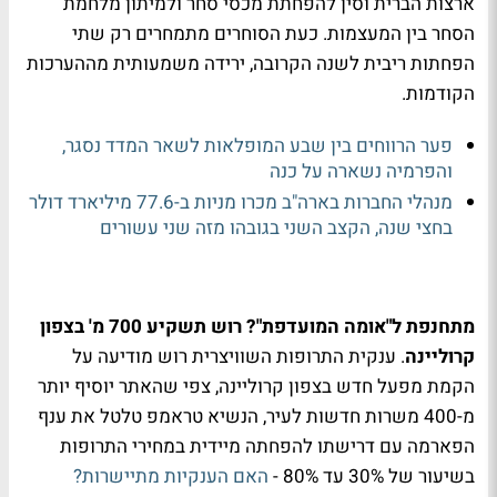
ארצות הברית וסין להפחתת מכסי סחר ולמיתון מלחמת
הסחר בין המעצמות. כעת הסוחרים מתמחרים רק שתי
הפחתות ריבית לשנה הקרובה, ירידה משמעותית מההערכות
הקודמות.
פער הרווחים בין שבע המופלאות לשאר המדד נסגר,
והפרמיה נשארה על כנה
מנהלי החברות בארה"ב מכרו מניות ב-77.6 מיליארד דולר
בחצי שנה, הקצב השני בגובהו מזה שני עשורים
מתחנפת ל"אומה המועדפת"? רוש תשקיע 700 מ' בצפון
קרוליינה
. ענקית התרופות השוויצרית רוש מודיעה על
הקמת מפעל חדש בצפון קרוליינה, צפי שהאתר יוסיף יותר
מ-400 משרות חדשות לעיר, הנשיא טראמפ טלטל את ענף
הפארמה עם דרישתו להפחתה מיידית במחירי התרופות
בשיעור של 30% עד 80% -
האם הענקיות מתיישרות?