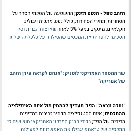
הזהב נופל - הנפט מזנק;
ההשפעה של הסכמי הסחר על
הסחורות; מחירי הסחורות, כולל נפט, מתכות ויבולים
חקלאיים, מזנקים במעל 3% לאחר
שארצות הברית וסין
הסכימו להפחית את המכסים שהטילו זו על כלכלתה של זו
שר המסחר האמריקני לוטניק: "אנחנו לקראת עידן הזהב
של אמריקה"
"נחכה ונראה": הפד' מעדיף להמתין מול איום האינפלציה
מהמכסים;
איום הסטגפלציה מכתיב זהירות במדיניות
הריבית של הפד;
בכירי הבנק המרכזי האמריקאי חוששים כי
המכסים של טראמפ יגבילו את האפשרויות לפעולות