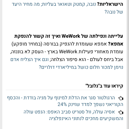
הישראליות?
נובה, קמטק וטאואר בעליות; מה מחיר היעד
של נובה?
עלייתה ונפילתה של WeWork ואיך זה קשור להנפקת
אמפא?
אמפא שעומדת להנפיק בבורסה (במחיר מופקע)
עומדת מאחורי פעילות WeWork בארץ - העסק לא בוננזה,
אבל ביחס לעולם - הוא סיפור הצלחה;
וגם איך הצליח אדם
נוימן למכור חלום כושל במיליארדי דולרים?
קיראו עוד ב"גלובל"
הרגולטור סגר את הדלת למינוף על מניה בודדת - והכסף
הקוריאני נשפך למדד שזינק 24%
אסיה עולה, וול סטריט סביב האפס: הנפט עולה
והמשקיעים מחכים לנתוני האינפלציה