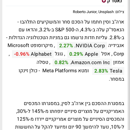
נאסד"ק
צילום: Roberto Junior, Unsplash
ארה"ב וסין חתמו על הסכם סחר והמשקיעים התלהבו -
הנאסד"ק עלה ב-4.3%, ה-S&P 500 ב-3.2%, והדאו עם
ב-2.8%. עליות חדות נרשמו גם במניות הטכנולוגיה הגדולות -
אנבידיה
, מיקרוסופט
Microsoft
2.27%
NVIDIA Corp.
Corp
, אפל
, גוגל
,
-0.96%
Alphabet
0.29%
Apple
אמזון
, טסלה
0.82%
Amazon.com Inc.
ומטא
Meta Platforms
- כולן זינקו
2.83%
Tesla
במסחר.
במסגרת ההסכם בין ארה"ב לסין, במסגרתו המכסים
האמריקניים על מוצרים סיניים יופחתו מ-145% ל-30%,
והמכסים הסיניים על מוצרים אמריקניים יירדו מ-125%
ל-10%, נועד להימשך 90 יום ומיועד להקל על החששות