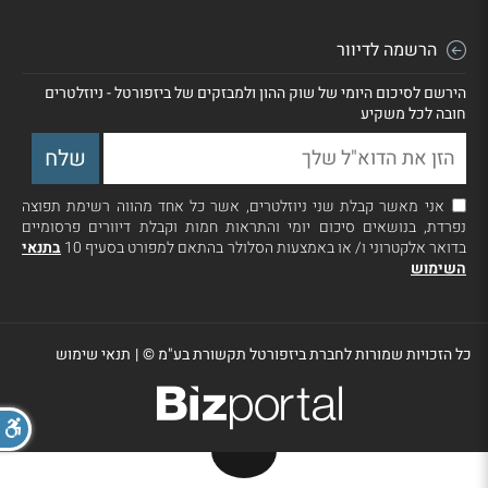
הרשמה לדיוור
הירשם לסיכום היומי של שוק ההון ולמבזקים של ביזפורטל - ניוזלטרים
חובה לכל משקיע
אני מאשר קבלת שני ניוזלטרים, אשר כל אחד מהווה רשימת תפוצה
נפרדת, בנושאים סיכום יומי והתראות חמות וקבלת דיוורים פרסומיים
בדואר אלקטרוני ו/ או באמצעות הסלולר בהתאם למפורט בסעיף 10
בתנאי
השימוש
כל הזכויות שמורות לחברת ביזפורטל תקשורת בע"מ ©
|
תנאי שימוש