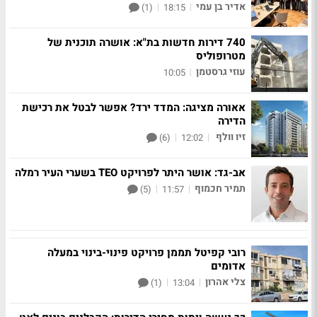
אדיר בן עמי
|
|
(1)
18:15
740 דירות חדשות בת"א: אושרה תוכנית של
מטרופוליס
עוזי גרסטמן
|
10:05
אאורה מציגה: המדד ירד? אפשר לבטל את רכישת
הדירה
זיו וולף
|
|
(6)
12:02
אב-גד: אושר היתר לפרויקט TEO בשערי העיר רמלה
תמיר חכמוף
|
|
(5)
11:57
רובי קפיטל תממן פרויקט פינוי-בינוי במעלה
אדומים
צלי אהרון
|
|
(1)
13:04