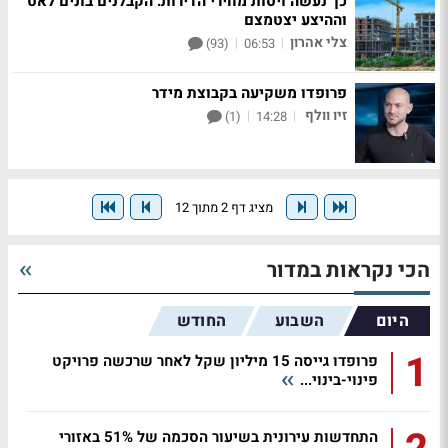
כך נעשה ויסות מחירי הדירות: הקבלנים בונים לאט
וההיצע יצטמצם
צלי אהרון
|
|
(93)
06:53
פרופדו משקיעה בקבוצת מידר
זיו וולף
|
|
(1)
14:28
מציג דף 2 מתוך 12
הכי נקראות במדור
היום
השבוע
החודש
1
פרופדו גייסה 15 מיליון שקל לאחר שרכשה פרויקט
פינוי-בינוי...
התחדשות עירונית בשיעור הסכמה של 51% באזורי