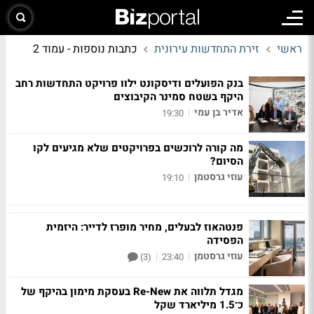
ראשי
זירת התחדשות עירונית
כתבות נוספות - עמוד 2
בנק הפועלים ודיסקונט ילוו פרויקט התחדשות רחב
היקף בשטח סמינר הקיבוצים
אדיר בן עמי
|
19:30
מה קורה לרוכשים בפרויקטים שלא מגיעים לקו
הסיום?
עוזי גרסטמן
|
19:10
פנטהאוז לבעלים, מחיר מופרז לדייר: היזמית
הפסידה
עוזי גרסטמן
|
|
(3)
23:40
מגדל תלווה את Re-New בעסקת מימון בהיקף של
כ־1.5 מיליארד שקל