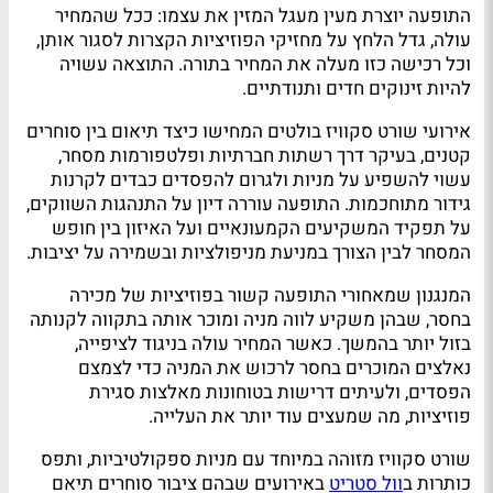
התופעה יוצרת מעין מעגל המזין את עצמו: ככל שהמחיר
עולה, גדל הלחץ על מחזיקי הפוזיציות הקצרות לסגור אותן,
וכל רכישה כזו מעלה את המחיר בתורה. התוצאה עשויה
להיות זינוקים חדים ותנודתיים.
אירועי שורט סקוויז בולטים המחישו כיצד תיאום בין סוחרים
קטנים, בעיקר דרך רשתות חברתיות ופלטפורמות מסחר,
עשוי להשפיע על מניות ולגרום להפסדים כבדים לקרנות
גידור מתוחכמות. התופעה עוררה דיון על התנהגות השווקים,
על תפקיד המשקיעים הקמעונאיים ועל האיזון בין חופש
המסחר לבין הצורך במניעת מניפולציות ובשמירה על יציבות.
המנגנון שמאחורי התופעה קשור בפוזיציות של מכירה
בחסר, שבהן משקיע לווה מניה ומוכר אותה בתקווה לקנותה
בזול יותר בהמשך. כאשר המחיר עולה בניגוד לציפייה,
נאלצים המוכרים בחסר לרכוש את המניה כדי לצמצם
הפסדים, ולעיתים דרישות בטוחונות מאלצות סגירת
פוזיציות, מה שמעצים עוד יותר את העלייה.
שורט סקוויז מזוהה במיוחד עם מניות ספקולטיביות, ותפס
כותרות ב
וול סטריט
באירועים שבהם ציבור סוחרים תיאם