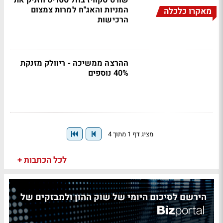
שורט סקוויז בוול סטריט הזניק את
המניות והאג"ח למרות צמצום
מאקרו כלכלה
הרכישות
ההרצה ממשיכה - ריוולק מזנקת
40% נוספים
מציג דף 1 מתוך 4
לכל הכתבות +
הירשם לסיכום היומי של שוק ההון ולמבזקים של