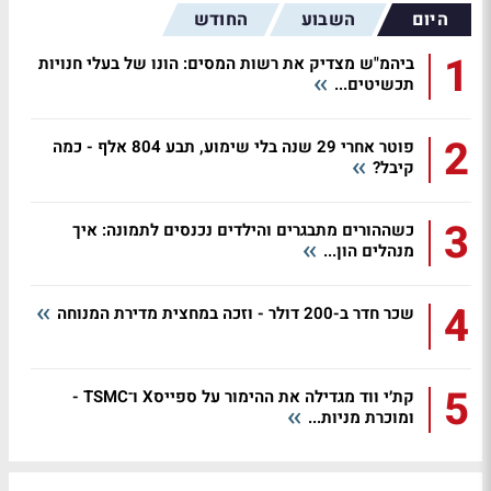
היום
השבוע
החודש
1
ביהמ"ש מצדיק את רשות המסים: הונו של בעלי חנויות
תכשיטים...
2
פוטר אחרי 29 שנה בלי שימוע, תבע 804 אלף - כמה
קיבל?
3
כשההורים מתבגרים והילדים נכנסים לתמונה: איך
מנהלים הון...
4
שכר חדר ב-200 דולר - וזכה במחצית מדירת המנוחה
5
קת׳י ווד מגדילה את ההימור על ספייסX ו־TSMC -
ומוכרת מניות...