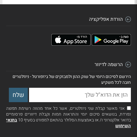
הורדת אפליקציה
הרשמה לדיוור
הירשם לסיכום היומי של שוק ההון ולמבזקים של ביזפורטל - ניוזלטרים
חובה לכל משקיע
אני מאשר קבלת שני ניוזלטרים, אשר כל אחד מהווה רשימת תפוצה
נפרדת, בנושאים סיכום יומי והתראות חמות וקבלת דיוורים פרסומיים
בדואר אלקטרוני ו/ או באמצעות הסלולר בהתאם למפורט בסעיף 10
בתנאי
השימוש