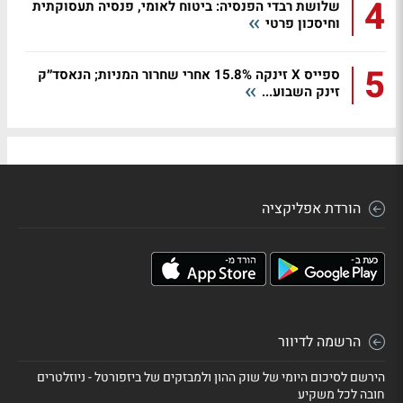
4
שלושת רבדי הפנסיה: ביטוח לאומי, פנסיה תעסוקתית
וחיסכון פרטי
5
ספייס X זינקה 15.8% אחרי שחרור המניות; הנאסד״ק
זינק השבוע...
הורדת אפליקציה
הרשמה לדיוור
הירשם לסיכום היומי של שוק ההון ולמבזקים של ביזפורטל - ניוזלטרים
חובה לכל משקיע