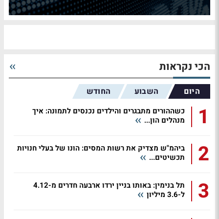
הכי נקראות
היום
השבוע
החודש
1
כשההורים מתבגרים והילדים נכנסים לתמונה: איך
מנהלים הון...
2
ביהמ"ש מצדיק את רשות המסים: הונו של בעלי חנויות
תכשיטים...
3
תל בנימין: באותו בניין ירדו ארבעה חדרים מ-4.12
ל-3.6 מיליון