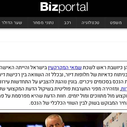
משפט
טכנולוגיה
רכב
נתוני מסחר
שער הדולר
הן כיושבת ראש לשכת
שמאי המקרקעין
בישראל והייתה האישה
יתוח כדאיות של חלופות דיור, ובכלל זה השוואה בין רכישת די
 הנכס בסכומים ניכרים. בוגין נוהגת להצביע על התחדשות עירוני
ות
, ומזהירה מפני התערבות פוליטית בשיקול הדעת המקצועי ש
המקצוע מול מתווכים ומול יזמים. חוות הדעת שהיא מפרסמת על פר
מחיר המבוקש בשוק לבין השווי הכלכלי של הנכס.