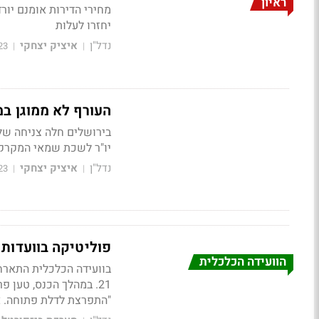
ראיון
מחירי הדירות אומנם יור
יחזרו לעלות
נדל"ן
איציק יצחקי
23
|
|
העורף לא ממוגן במלחמה: רק 20% מהתחלות ה
יו"ר לשכת שמאי המקרקעי
נדל"ן
איציק יצחקי
23
|
|
פוליטיקה בוועדות 
הוועידה הכלכלית
בוועידה הכלכלית התארחו
21. במהלך הכנס, טען פר
"התפרצת לדלת פתוחה. אנ