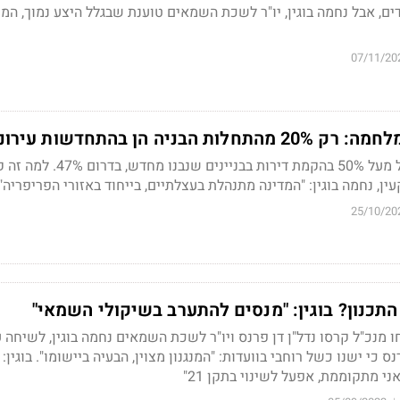
דים, אבל נחמה בוגין, יו"ר לשכת השמאים טוענת שבגלל היצע נמוך, המ
07/11/20
בניה הן בהתחדשות עירונית
בירושלים חלה צניחה של מעל 50% בהקמת דירות בבניינים שנבנו
ן, נחמה בוגין: "המדינה מתנהלת בעצלתיים, בייחוד באזורי הפריפריה"
25/10/20
התכנון? בוגין: "מנסים להתערב בשיקולי השמאי"
 מנכ"ל קרסו נדל"ן דן פרנס ויו"ר לשכת השמאים נחמה בוגין, לשיחה 
נס כי ישנו כשל רוחבי בוועדות: "המנגנון מצוין, הבעיה ביישומו". בוגין:
י מתקוממת, אפעל לשינוי בתקן 21"