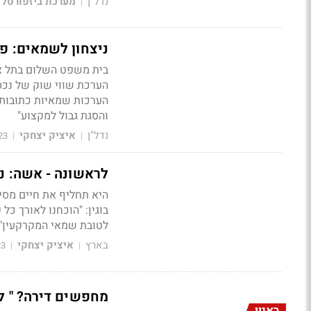
נדל"ן
מערכת ביזפורטל
|
ניצחון לשמאים: פס
בית משפט השלום בתל אב
הערכת שווי שוק של נכסי
הערכות שמאיות כתובות.
והסגת גבול למקצוע"
נדל"ן
איציק יצחקי
23
|
|
לראשונה - אשה: נ
בוגין: "הוכחנו לאורך כל
לטובת שמאי המקרקעין"
בארץ
איציק יצחקי
23
|
|
מחפשים דירה? " לכ
ראיון