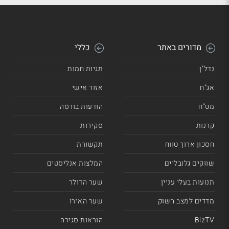
מדורים באתר
כללי
נדל"ן
תגיות חמות
אג"ח
אזור אישי
מט"ח
הודעות בורסה
קרנות
סקירות
חסכון ארוך טווח
תקשורת
שווקים גלובליים
המלצות אנליסטים
תנועות בעלי עניין
שער הדולר
מדדים למצב השוק
שער האירו
BizTV
הוראות סגירה