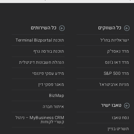
כל השווקים
כל השירותים
ישראליות בחו"ל
תוכנת Terminal Bizportal
מדד נאסד"ק
תוכנת בורסה גרף
מדד דאו ג'ונס
הנהלת חשבונות דיגיטלית
מדד 500 S&P
מידע עסקי פיננסי
מניות ארביטראז'
מאגר פסקי דין
BizMap
טאבו ישיר
איתור חברה
נסח טאבו
MyBusiness CRM – ניהול
קשרי לקוחות
תשריט בניין