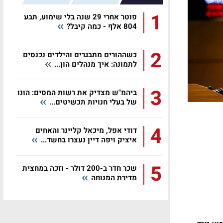
1
פוטר אחרי 29 שנה בלי שימוע, תבע
804 אלף - כמה קיבל?
2
כשההורים מתבגרים והילדים נכנסים
לתמונה: איך מנהלים הון...
3
ביהמ"ש מצדיק את רשות המסים: הונו
של בעלי חנויות תכשיטים...
4
דודי אפל, מיכאל קליינר והאחים
איציק ויפה דיין נעצרו בחשד...
5
שכר חדר ב-200 דולר - וזכה במחצית
מדירת המנוחה