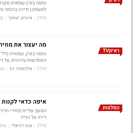
נחמה בוגין שמאית מקרקע
למשתכן ודירה בהנחה ומה
נדל"ן
איציק יצחקי
22
|
|
מה יעצור את מחיר
ראיוןTV
התחדשות עירונית, על די
נדל"ן
אלכסנדר כץ
022
|
|
איפה כדאי לקנות כ
המלצות
המשך עליית מחירי הדיר
דירה על הנייר
נדל"ן
ענת דניאלי
2016
|
|