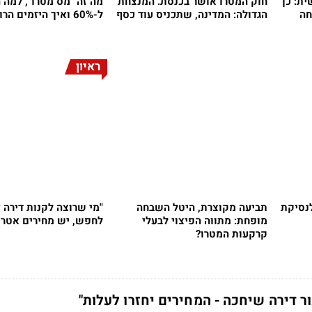
ית: כך
חוק המטרו אושר בכנסת. המנצחת
מה זה "מס מטרו", למה ה
חה
הגדולה: המדינה, שתכניס עוד כסף
ל-60% ואיך היזמים הרוויחו?
ראיון
לנסיקת
תביעה מקוצרת, היטל השבחה
"מי שרוצה לקנות דירה ז
מופחת: מתווה הפיצוי לבעלי
לחפש, יש מחירים אטרק
קרקעות המטרו?
ר דירה שיחכה - המחירים יחזרו לעלות"