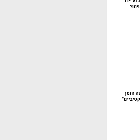
וא יירד
ה הזמן
טיביים"