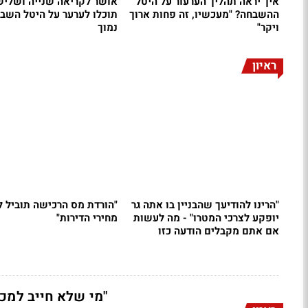
איך יראה תהליך הערעור על היטל
אושר לקריאה שנייה ושליש
ההשבחה? "מעכשיו, זה פחות ארוך
תוכלו לערער על היטל השב
ויקר"
נמוך
ראיון
"הרינו להודיעך שהבניין בו אתה גר
"הורדת מס הרכישה תוביל 
יופקע לצרכי המטרו" - מה לעשות
מחירי הדירות"
אם אתם מקבלים הודעה כזו
מהמדינה
"מי שלא חייב למכו