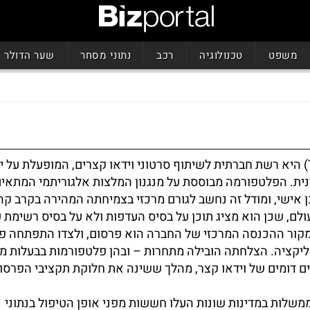
משפט
טכנולוגיה
רכב
נתוני מסחר
שער הדולר
טיק טוק (TikTok) היא רשת חברתית לשיתוף סרטוני וידאו קצרים, המופעלת על 
Byte הסינית. הפלטפורמה מבוססת על מנגנון המלצות אלגוריתמי המתאי
אישי, ומודל זה נחשב לגורם מרכזי בצמיחתה המהירה בקרב קה
ולם, שכן הוא מציג תוכן על בסיס העדפות ולא על בסיס רשימת ע
מקור ההכנסה המרכזי של החברה הוא פרסום, ולצדו התפתחה פע
יקציה. הצלחתה הובילה מתחרות – ובהן פלטפורמות בבעלות מט
ם דומים של וידאו קצר, מהלך ששינה את חלוקת תקציבי הפרסו
משלות במדינות שונות העלו חששות מפני אופן הטיפול בנתוני