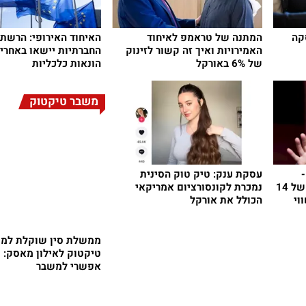
קה
המתנה של טראמפ לאיחוד
האיחוד האירופי: הרשתו
האמירויות ואיך זה קשור לזינוק
החברתיות יישאו באחריו
של 6% באורקל
הונאות כלכליות
משבר טיקטוק
עסקת ענק: טיק טוק הסינית
החזקה בטיק טוק לפי שווי של 14
נמכרת לקונסורציום אמריקאי
וי
הכולל את אורקל
ממשלת סין שוקלת למכ
טיקטוק לאילון מאסק: פ
אפשרי למשבר