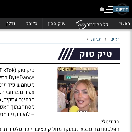
הירשמו
ראשי
שוק ההון
גלובל
נדל"ן
כל הכותרות
ראשי
תגיות
טיק טוק
Dance
משתמש פיד תוכן 
צעירים ברחבי הע
מבחינה עסקית, 
מסחר בתוך האפל
– להשיק פורמטי
הדיגיטלי.
הפלטפורמה נמצאת במוקד מחלוקת ציבורית ורגולטורית. מ