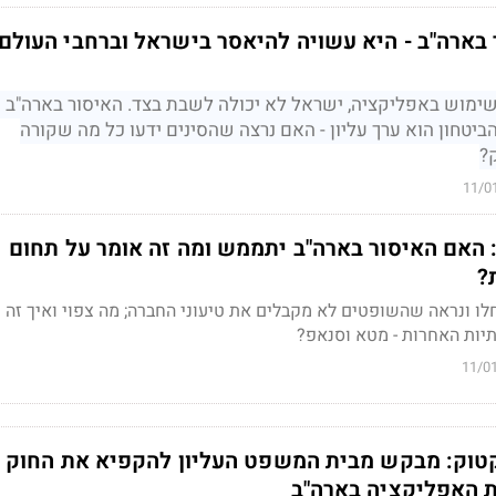
בארה"ב - היא עשויה להיאסר בישראל וברחבי העולם
מוש באפליקציה, ישראל לא יכולה לשבת בצד. האיסור בארה"ב י
ביטחון הוא ערך עליון - האם נרצה שהסינים ידעו כל מה שקורה
?
11/0
 האם האיסור בארה"ב יתממש ומה זה אומר על תחום
?
ו ונראה שהשופטים לא מקבלים את טיעוני החברה; מה צפוי ואיך זה 
יות האחרות - מטא וסנאפ?
11/0
טוק: מבקש מבית המשפט העליון להקפיא את החוק
 האפליקציה בארה"ב