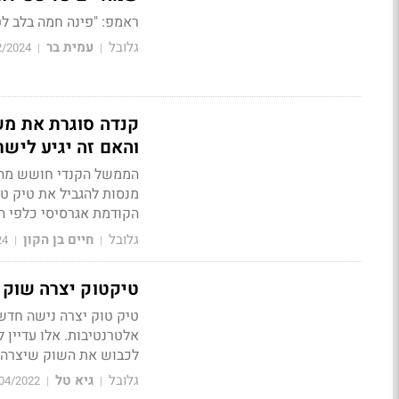
ראמפ: "פינה חמה בלב ל
גלובל
עמית בר
2/2024
|
|
קנדה סוגרת את מש
והאם זה יגיע ליש
הממשל הקנדי חושש מהאפ
מנסות להגביל את טיק טו
הקודמת אגרסיסי כלפי הס
גלובל
חיים בן הקון
24
|
|
טיקטוק יצרה שוק 
טיק טוק יצרה נישה חדשה
אלטרנטיבות. אלו עדיין 
לכבוש את השוק שיצרה 
גלובל
גיא טל
04/2022
|
|