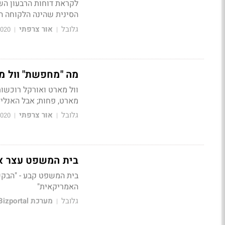
לקראת דוחות הרבעון הש
הסינית שהינה הלקוחה ה
גלובל
אור צרפתי
2020
|
|
מה "מחפשת" וול מ
וול מארט ואורקל רוכשות
מארט, פחות; אבל האנלי
גלובל
אור צרפתי
2020
|
|
בית המשפט עצר את התו
בית המשפט קבע - "הבקש
האמריקאית"
גלובל
מערכת Bizportal
|