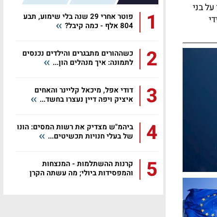
על בני
1
פוטר אחרי 29 שנה בלי שימוע, תבע
די
804 אלף - כמה קיבל?
2
כשההורים מתבגרים והילדים נכנסים
לתמונה: איך מנהלים הון...
3
דודי אפל, מיכאל קליינר והאחים
איציק ויפה דיין נעצרו בחשד...
4
ביהמ"ש מצדיק את רשות המסים: הונו
של בעלי חנויות תכשיטים...
5
קרנות ההשתלמות - המנצחות
והמפסידות ביולי; מה עשתה הקרן
שלכם?