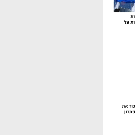
ת
ת על
ור את
תרון