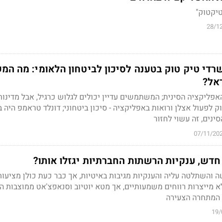
טיקטוק"
28/1
רדי טיק טוק בטענה לסיכון לביטחון הלאומי: מה המ
ראל?
ליקציה הסינית; המשתמשים עדיין יכולים לגלוש כרגיל, אבל מדינו
ק לפעול אצלן ורואות באפליקציה - סיכון ביטחוני; דונלד טראמפ היה 
ינים, זה עשוי לחזור
07/11/20
חדש, ענקיות הרשתות החברתיות יגזלו אותו?
 והשתלטה עליה והענקיות מגיבות באיטיות, אך כבר כעת כולן מציעות
לא מייצרות רווחים משמעותיים, אך מטא יוטיוב וסנאפצ'אט ממוצבות הי
המתחרה הצעירה
19/