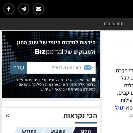
מחשבונים
הירשם לסיכום היומי של שוק ההון
ולמבזקים של
ידי חברת
ם לכל
אני מאשר קבלת ניוזלטרים ודיוורים פרסומיים
לים
בדואר אלקטרוני ו/או באמצעות הסלולר בהתאם
למפורט בסעיף 10 בתנאי השימוש
וקבים.
ילות
א ו
גוגל
הכי נקראות
ם
היום
השבוע
החודש