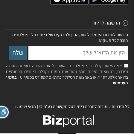
הרשמה לדיוור
הירשם לסיכום היומי של שוק ההון ולמבזקים של ביזפורטל - ניוזלטרים
חובה לכל משקיע
אני מאשר קבלת שני ניוזלטרים, אשר כל אחד מהווה רשימת תפוצה
נפרדת, בנושאים סיכום יומי והתראות חמות וקבלת דיוורים פרסומיים
בדואר אלקטרוני ו/ או באמצעות הסלולר בהתאם למפורט בסעיף 10
בתנאי
השימוש
כל הזכויות שמורות לחברת ביזפורטל תקשורת בע"מ ©
|
תנאי שימוש