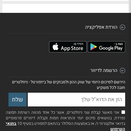
הורדת אפליקציה
הרשמה לדיוור
הירשם לסיכום היומי של שוק ההון ולמבזקים של ביזפורטל - ניוזלטרים
חובה לכל משקיע
אני מאשר קבלת שני ניוזלטרים, אשר כל אחד מהווה רשימת תפוצה
נפרדת, בנושאים סיכום יומי והתראות חמות וקבלת דיוורים פרסומיים
בדואר אלקטרוני ו/ או באמצעות הסלולר בהתאם למפורט בסעיף 10
בתנאי
השימוש