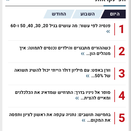
היום
השבוע
החודש
1
פנסיה לפי עשור: מה עושים בגיל 20, 30, 40, 50 ו-60
2
כשההורים מתבגרים והילדים נכנסים לתמונה: איך
מנהלים הון...
3
וורן באפט: עם מיליון דולר הייתי יכול להשיג תשואה
של 50%...
4
סופר אל ניניו בדרך: התרחיש שמדאיג את הכלכלנים
ומאיים להצית...
5
בחמישה תושבים: נתניה עקפה את ראשון לציון ותפסה
את המקום...